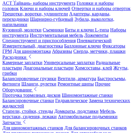
ACT Тайвань- наборы инструмента
Головки и наборы
головок
Ключи и наборы ключей
Отвертки и наборы отверток
Трещотки, воротки, удлинители
Адаптеры, карданы,
переходники
Шарнирно-губцевый
Зубила, выколотки,
напильники
Кузовной, молотки
Съемники
Биты и ключи L-типа
Наборы
инструмента
Инструментальная мебель
Ложементы
Специнструмент и приспособления
Пневматический
Измерительный, диагностика
Баллонные ключи
Фиксаторы
ГРМ
Для шиномонтажа
Абразивы
Сверла, метчики, плашки
Расходники
Камерные заплатки
Универсальные заплатки
Радиальные
пластыри
Диагональные пластыри
Химсоставы, клей
Жгуты,
грибки
Балансировочные грузики
Вентили, арматура
Быстросъемы,
фитинги
Шланги, рулетки
Ремонтные шипы
Прочие
Оборудование
Проточка тормозных дисков
Шиномонтажные станки
Балансировочные станки
Гидравлическое
Замена технических
жидкостей
Стапели, стойки, стенды
Домкраты, подставки
Мебель,
верстаки, сидения, лежаки
Автомобильные подъемники
Запчасти
Для шиномонтажных станков
Для балансировочных станков