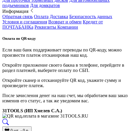
Для проточки тормозных дисков
Для автомобильных
подъемников
Для домкратов
Информация
Обратная связь
Оплата
Доставка
Безопасность данных
Условия и соглашения
Возврат и обмен
Кредит от
ПОЧТАБАНКа
Реквизиты Компании
Оплата по QR-коду
Если ваш банк поддерживает переводы по QR-коду, можно
произвести платеж отсканировав наш код.
Откройте приложение своего бакна в телефоне, перейдите в
раздел платежей, выберите оплату по СБП.
Откройте сканер и отсканируйте QR код, укажите сумму и
произведите платеж.
После зачисления денег на наш счет, мы обработаем ваш заказ
изменив его статус, а так же уведомим вас.
31TOOLS (ИП Хмелев С.А.)
0 шт. - 0 р.