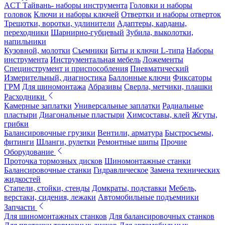
ACT Тайвань- наборы инструмента
Головки и наборы
головок
Ключи и наборы ключей
Отвертки и наборы отверток
Трещотки, воротки, удлинители
Адаптеры, карданы,
переходники
Шарнирно-губцевый
Зубила, выколотки,
напильники
Кузовной, молотки
Съемники
Биты и ключи L-типа
Наборы
инструмента
Инструментальная мебель
Ложементы
Специнструмент и приспособления
Пневматический
Измерительный, диагностика
Баллонные ключи
Фиксаторы
ГРМ
Для шиномонтажа
Абразивы
Сверла, метчики, плашки
Расходники
Камерные заплатки
Универсальные заплатки
Радиальные
пластыри
Диагональные пластыри
Химсоставы, клей
Жгуты,
грибки
Балансировочные грузики
Вентили, арматура
Быстросъемы,
фитинги
Шланги, рулетки
Ремонтные шипы
Прочие
Оборудование
Проточка тормозных дисков
Шиномонтажные станки
Балансировочные станки
Гидравлическое
Замена технических
жидкостей
Стапели, стойки, стенды
Домкраты, подставки
Мебель,
верстаки, сидения, лежаки
Автомобильные подъемники
Запчасти
Для шиномонтажных станков
Для балансировочных станков