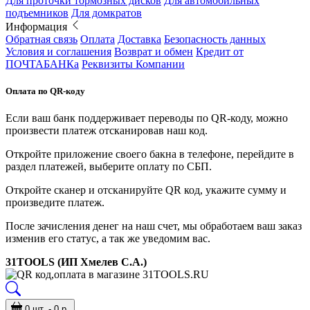
Для проточки тормозных дисков
Для автомобильных
подъемников
Для домкратов
Информация
Обратная связь
Оплата
Доставка
Безопасность данных
Условия и соглашения
Возврат и обмен
Кредит от
ПОЧТАБАНКа
Реквизиты Компании
Оплата по QR-коду
Если ваш банк поддерживает переводы по QR-коду, можно
произвести платеж отсканировав наш код.
Откройте приложение своего бакна в телефоне, перейдите в
раздел платежей, выберите оплату по СБП.
Откройте сканер и отсканируйте QR код, укажите сумму и
произведите платеж.
После зачисления денег на наш счет, мы обработаем ваш заказ
изменив его статус, а так же уведомим вас.
31TOOLS (ИП Хмелев С.А.)
0 шт. - 0 р.