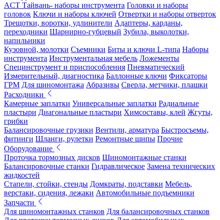
ACT Тайвань- наборы инструмента
Головки и наборы
головок
Ключи и наборы ключей
Отвертки и наборы отверток
Трещотки, воротки, удлинители
Адаптеры, карданы,
переходники
Шарнирно-губцевый
Зубила, выколотки,
напильники
Кузовной, молотки
Съемники
Биты и ключи L-типа
Наборы
инструмента
Инструментальная мебель
Ложементы
Специнструмент и приспособления
Пневматический
Измерительный, диагностика
Баллонные ключи
Фиксаторы
ГРМ
Для шиномонтажа
Абразивы
Сверла, метчики, плашки
Расходники
Камерные заплатки
Универсальные заплатки
Радиальные
пластыри
Диагональные пластыри
Химсоставы, клей
Жгуты,
грибки
Балансировочные грузики
Вентили, арматура
Быстросъемы,
фитинги
Шланги, рулетки
Ремонтные шипы
Прочие
Оборудование
Проточка тормозных дисков
Шиномонтажные станки
Балансировочные станки
Гидравлическое
Замена технических
жидкостей
Стапели, стойки, стенды
Домкраты, подставки
Мебель,
верстаки, сидения, лежаки
Автомобильные подъемники
Запчасти
Для шиномонтажных станков
Для балансировочных станков