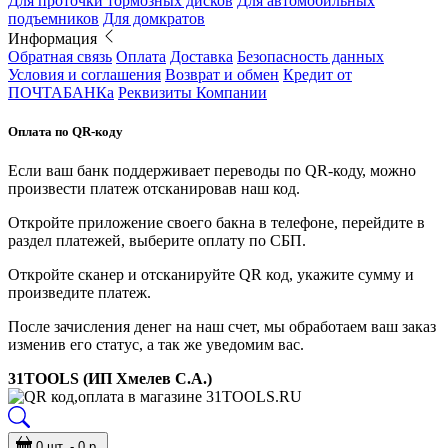
Для проточки тормозных дисков
Для автомобильных
подъемников
Для домкратов
Информация
Обратная связь
Оплата
Доставка
Безопасность данных
Условия и соглашения
Возврат и обмен
Кредит от
ПОЧТАБАНКа
Реквизиты Компании
Оплата по QR-коду
Если ваш банк поддерживает переводы по QR-коду, можно
произвести платеж отсканировав наш код.
Откройте приложение своего бакна в телефоне, перейдите в
раздел платежей, выберите оплату по СБП.
Откройте сканер и отсканируйте QR код, укажите сумму и
произведите платеж.
После зачисления денег на наш счет, мы обработаем ваш заказ
изменив его статус, а так же уведомим вас.
31TOOLS (ИП Хмелев С.А.)
0 шт. - 0 р.