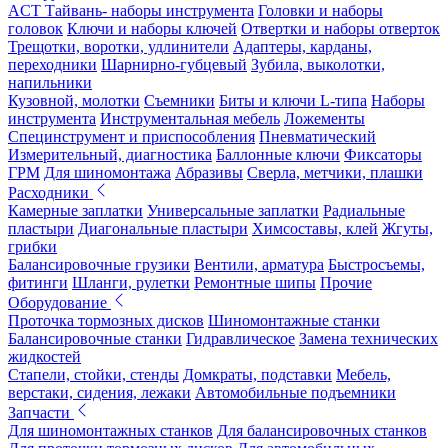
ACT Тайвань- наборы инструмента
Головки и наборы
головок
Ключи и наборы ключей
Отвертки и наборы отверток
Трещотки, воротки, удлинители
Адаптеры, карданы,
переходники
Шарнирно-губцевый
Зубила, выколотки,
напильники
Кузовной, молотки
Съемники
Биты и ключи L-типа
Наборы
инструмента
Инструментальная мебель
Ложементы
Специнструмент и приспособления
Пневматический
Измерительный, диагностика
Баллонные ключи
Фиксаторы
ГРМ
Для шиномонтажа
Абразивы
Сверла, метчики, плашки
Расходники
Камерные заплатки
Универсальные заплатки
Радиальные
пластыри
Диагональные пластыри
Химсоставы, клей
Жгуты,
грибки
Балансировочные грузики
Вентили, арматура
Быстросъемы,
фитинги
Шланги, рулетки
Ремонтные шипы
Прочие
Оборудование
Проточка тормозных дисков
Шиномонтажные станки
Балансировочные станки
Гидравлическое
Замена технических
жидкостей
Стапели, стойки, стенды
Домкраты, подставки
Мебель,
верстаки, сидения, лежаки
Автомобильные подъемники
Запчасти
Для шиномонтажных станков
Для балансировочных станков