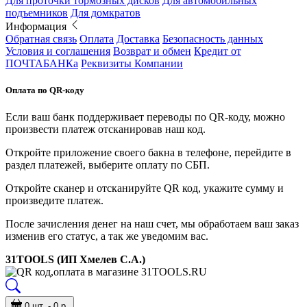
Для проточки тормозных дисков
Для автомобильных
подъемников
Для домкратов
Информация
Обратная связь
Оплата
Доставка
Безопасность данных
Условия и соглашения
Возврат и обмен
Кредит от
ПОЧТАБАНКа
Реквизиты Компании
Оплата по QR-коду
Если ваш банк поддерживает переводы по QR-коду, можно
произвести платеж отсканировав наш код.
Откройте приложение своего бакна в телефоне, перейдите в
раздел платежей, выберите оплату по СБП.
Откройте сканер и отсканируйте QR код, укажите сумму и
произведите платеж.
После зачисления денег на наш счет, мы обработаем ваш заказ
изменив его статус, а так же уведомим вас.
31TOOLS (ИП Хмелев С.А.)
0 шт. - 0 р.