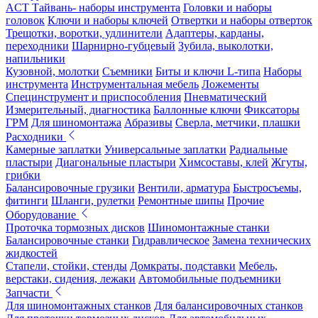
ACT Тайвань- наборы инструмента
Головки и наборы
головок
Ключи и наборы ключей
Отвертки и наборы отверток
Трещотки, воротки, удлинители
Адаптеры, карданы,
переходники
Шарнирно-губцевый
Зубила, выколотки,
напильники
Кузовной, молотки
Съемники
Биты и ключи L-типа
Наборы
инструмента
Инструментальная мебель
Ложементы
Специнструмент и приспособления
Пневматический
Измерительный, диагностика
Баллонные ключи
Фиксаторы
ГРМ
Для шиномонтажа
Абразивы
Сверла, метчики, плашки
Расходники
Камерные заплатки
Универсальные заплатки
Радиальные
пластыри
Диагональные пластыри
Химсоставы, клей
Жгуты,
грибки
Балансировочные грузики
Вентили, арматура
Быстросъемы,
фитинги
Шланги, рулетки
Ремонтные шипы
Прочие
Оборудование
Проточка тормозных дисков
Шиномонтажные станки
Балансировочные станки
Гидравлическое
Замена технических
жидкостей
Стапели, стойки, стенды
Домкраты, подставки
Мебель,
верстаки, сидения, лежаки
Автомобильные подъемники
Запчасти
Для шиномонтажных станков
Для балансировочных станков