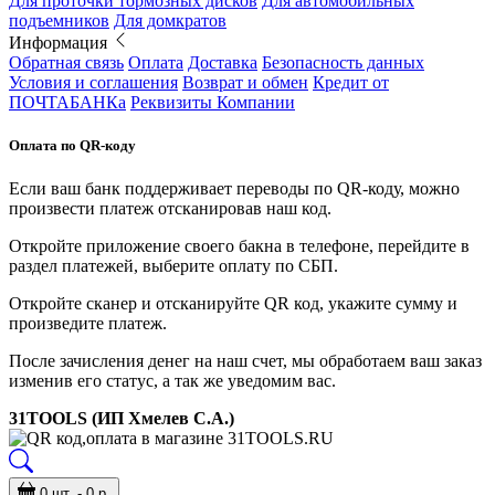
Для проточки тормозных дисков
Для автомобильных
подъемников
Для домкратов
Информация
Обратная связь
Оплата
Доставка
Безопасность данных
Условия и соглашения
Возврат и обмен
Кредит от
ПОЧТАБАНКа
Реквизиты Компании
Оплата по QR-коду
Если ваш банк поддерживает переводы по QR-коду, можно
произвести платеж отсканировав наш код.
Откройте приложение своего бакна в телефоне, перейдите в
раздел платежей, выберите оплату по СБП.
Откройте сканер и отсканируйте QR код, укажите сумму и
произведите платеж.
После зачисления денег на наш счет, мы обработаем ваш заказ
изменив его статус, а так же уведомим вас.
31TOOLS (ИП Хмелев С.А.)
0 шт. - 0 р.