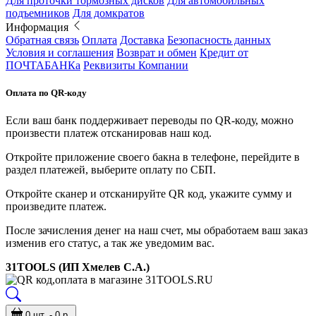
Для проточки тормозных дисков
Для автомобильных
подъемников
Для домкратов
Информация
Обратная связь
Оплата
Доставка
Безопасность данных
Условия и соглашения
Возврат и обмен
Кредит от
ПОЧТАБАНКа
Реквизиты Компании
Оплата по QR-коду
Если ваш банк поддерживает переводы по QR-коду, можно
произвести платеж отсканировав наш код.
Откройте приложение своего бакна в телефоне, перейдите в
раздел платежей, выберите оплату по СБП.
Откройте сканер и отсканируйте QR код, укажите сумму и
произведите платеж.
После зачисления денег на наш счет, мы обработаем ваш заказ
изменив его статус, а так же уведомим вас.
31TOOLS (ИП Хмелев С.А.)
0 шт. - 0 р.