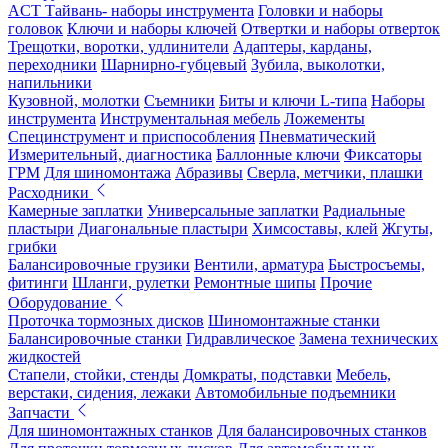
ACT Тайвань- наборы инструмента
Головки и наборы
головок
Ключи и наборы ключей
Отвертки и наборы отверток
Трещотки, воротки, удлинители
Адаптеры, карданы,
переходники
Шарнирно-губцевый
Зубила, выколотки,
напильники
Кузовной, молотки
Съемники
Биты и ключи L-типа
Наборы
инструмента
Инструментальная мебель
Ложементы
Специнструмент и приспособления
Пневматический
Измерительный, диагностика
Баллонные ключи
Фиксаторы
ГРМ
Для шиномонтажа
Абразивы
Сверла, метчики, плашки
Расходники
Камерные заплатки
Универсальные заплатки
Радиальные
пластыри
Диагональные пластыри
Химсоставы, клей
Жгуты,
грибки
Балансировочные грузики
Вентили, арматура
Быстросъемы,
фитинги
Шланги, рулетки
Ремонтные шипы
Прочие
Оборудование
Проточка тормозных дисков
Шиномонтажные станки
Балансировочные станки
Гидравлическое
Замена технических
жидкостей
Стапели, стойки, стенды
Домкраты, подставки
Мебель,
верстаки, сидения, лежаки
Автомобильные подъемники
Запчасти
Для шиномонтажных станков
Для балансировочных станков