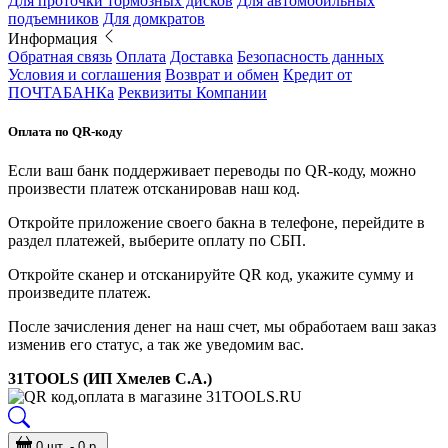
Для проточки тормозных дисков
Для автомобильных
подъемников
Для домкратов
Информация
Обратная связь
Оплата
Доставка
Безопасность данных
Условия и соглашения
Возврат и обмен
Кредит от
ПОЧТАБАНКа
Реквизиты Компании
Оплата по QR-коду
Если ваш банк поддерживает переводы по QR-коду, можно
произвести платеж отсканировав наш код.
Откройте приложение своего бакна в телефоне, перейдите в
раздел платежей, выберите оплату по СБП.
Откройте сканер и отсканируйте QR код, укажите сумму и
произведите платеж.
После зачисления денег на наш счет, мы обработаем ваш заказ
изменив его статус, а так же уведомим вас.
31TOOLS (ИП Хмелев С.А.)
0 шт. - 0 р.