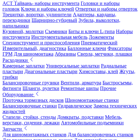
ACT Тайвань- наборы инструмента
Головки и наборы
головок
Ключи и наборы ключей
Отвертки и наборы отверток
Трещотки, воротки, удлинители
Адаптеры, карданы,
переходники
Шарнирно-губцевый
Зубила, выколотки,
напильники
Кузовной, молотки
Съемники
Биты и ключи L-типа
Наборы
инструмента
Инструментальная мебель
Ложементы
Специнструмент и приспособления
Пневматический
Измерительный, диагностика
Баллонные ключи
Фиксаторы
ГРМ
Для шиномонтажа
Абразивы
Сверла, метчики, плашки
Расходники
Камерные заплатки
Универсальные заплатки
Радиальные
пластыри
Диагональные пластыри
Химсоставы, клей
Жгуты,
грибки
Балансировочные грузики
Вентили, арматура
Быстросъемы,
фитинги
Шланги, рулетки
Ремонтные шипы
Прочие
Оборудование
Проточка тормозных дисков
Шиномонтажные станки
Балансировочные станки
Гидравлическое
Замена технических
жидкостей
Стапели, стойки, стенды
Домкраты, подставки
Мебель,
верстаки, сидения, лежаки
Автомобильные подъемники
Запчасти
Для шиномонтажных станков
Для балансировочных станков