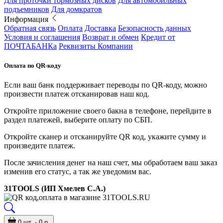
Для проточки тормозных дисков
Для автомобильных
подъемников
Для домкратов
Информация
Обратная связь
Оплата
Доставка
Безопасность данных
Условия и соглашения
Возврат и обмен
Кредит от
ПОЧТАБАНКа
Реквизиты Компании
Оплата по QR-коду
Если ваш банк поддерживает переводы по QR-коду, можно
произвести платеж отсканировав наш код.
Откройте приложение своего бакна в телефоне, перейдите в
раздел платежей, выберите оплату по СБП.
Откройте сканер и отсканируйте QR код, укажите сумму и
произведите платеж.
После зачисления денег на наш счет, мы обработаем ваш заказ
изменив его статус, а так же уведомим вас.
31TOOLS (ИП Хмелев С.А.)
0 шт. - 0 р.