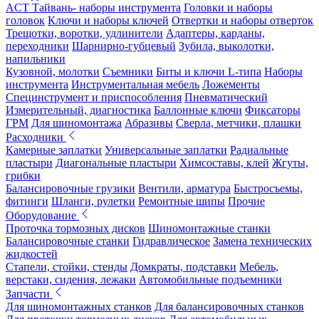
ACT Тайвань- наборы инструмента
Головки и наборы
головок
Ключи и наборы ключей
Отвертки и наборы отверток
Трещотки, воротки, удлинители
Адаптеры, карданы,
переходники
Шарнирно-губцевый
Зубила, выколотки,
напильники
Кузовной, молотки
Съемники
Биты и ключи L-типа
Наборы
инструмента
Инструментальная мебель
Ложементы
Специнструмент и приспособления
Пневматический
Измерительный, диагностика
Баллонные ключи
Фиксаторы
ГРМ
Для шиномонтажа
Абразивы
Сверла, метчики, плашки
Расходники
Камерные заплатки
Универсальные заплатки
Радиальные
пластыри
Диагональные пластыри
Химсоставы, клей
Жгуты,
грибки
Балансировочные грузики
Вентили, арматура
Быстросъемы,
фитинги
Шланги, рулетки
Ремонтные шипы
Прочие
Оборудование
Проточка тормозных дисков
Шиномонтажные станки
Балансировочные станки
Гидравлическое
Замена технических
жидкостей
Стапели, стойки, стенды
Домкраты, подставки
Мебель,
верстаки, сидения, лежаки
Автомобильные подъемники
Запчасти
Для шиномонтажных станков
Для балансировочных станков