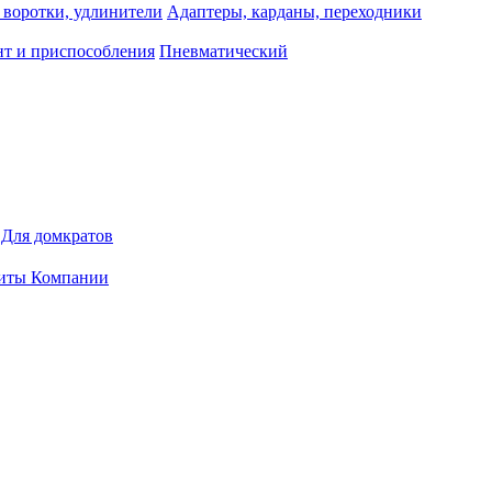
 воротки, удлинители
Адаптеры, карданы, переходники
т и приспособления
Пневматический
Для домкратов
иты Компании