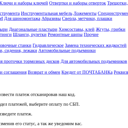
Ключи и наборы ключей
Отвертки и наборы отверток
Трещотки,
струмента
Инструментальная мебель
Ложементы
Специнструмен
РМ
Для шиномонтажа
Абразивы
Сверла, метчики, плашки
тыри
Диагональные пластыри
Химсоставы, клей
Жгуты, грибки
итинги
Шланги, рулетки
Ремонтные шипы
Прочие
овочные станки
Гидравлическое
Замена технических жидкостей
и, сидения, лежаки
Автомобильные подъемники
я проточки тормозных дисков
Для автомобильных подъемников
 и соглашения
Возврат и обмен
Кредит от ПОЧТАБАНКа
Реквиз
звести платеж отсканировав наш код.
здел платежей, выберите оплату по СБП.
изведите платеж.
зменив его статус, а так же уведомим вас.