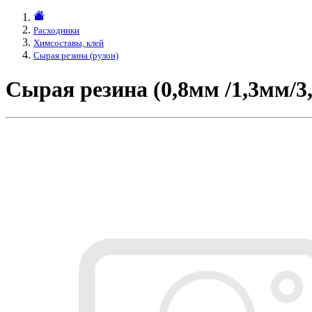
Расходники
Химсоставы, клей
Сырая резина (рулон)
Сырая резина (0,8мм /1,3мм/3