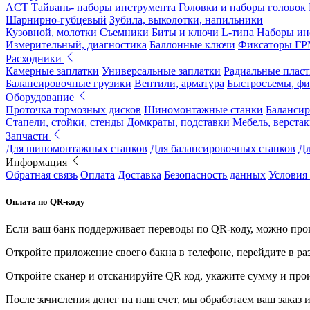
ACT Тайвань- наборы инструмента
Головки и наборы головок
Шарнирно-губцевый
Зубила, выколотки, напильники
Кузовной, молотки
Съемники
Биты и ключи L-типа
Наборы ин
Измерительный, диагностика
Баллонные ключи
Фиксаторы Г
Расходники
Камерные заплатки
Универсальные заплатки
Радиальные плас
Балансировочные грузики
Вентили, арматура
Быстросъемы, ф
Оборудование
Проточка тормозных дисков
Шиномонтажные станки
Балансир
Стапели, стойки, стенды
Домкраты, подставки
Мебель, верстак
Запчасти
Для шиномонтажных станков
Для балансировочных станков
Дл
Информация
Обратная связь
Оплата
Доставка
Безопасность данных
Условия
Оплата по QR-коду
Если ваш банк поддерживает переводы по QR-коду, можно прои
Откройте приложение своего бакна в телефоне, перейдите в ра
Откройте сканер и отсканируйте QR код, укажите сумму и про
После зачисления денег на наш счет, мы обработаем ваш заказ и