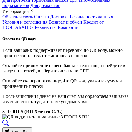
Для проточки тормозных дисков
Для автомобильных
подъемников
Для домкратов
Информация
Обратная связь
Оплата
Доставка
Безопасность данных
Условия и соглашения
Возврат и обмен
Кредит от
ПОЧТАБАНКа
Реквизиты Компании
Оплата по QR-коду
Если ваш банк поддерживает переводы по QR-коду, можно
произвести платеж отсканировав наш код.
Откройте приложение своего бакна в телефоне, перейдите в
раздел платежей, выберите оплату по СБП.
Откройте сканер и отсканируйте QR код, укажите сумму и
произведите платеж.
После зачисления денег на наш счет, мы обработаем ваш заказ
изменив его статус, а так же уведомим вас.
31TOOLS (ИП Хмелев С.А.)
0 шт. - 0 р.