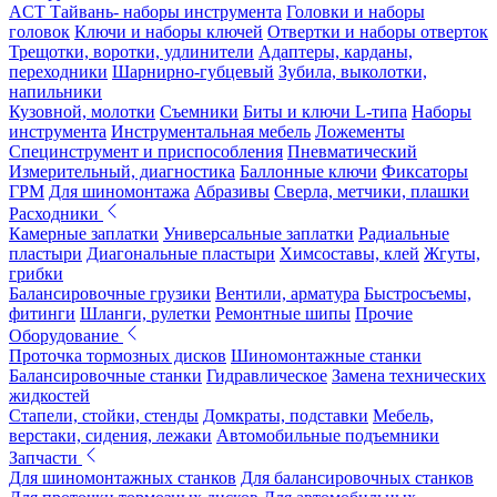
ACT Тайвань- наборы инструмента
Головки и наборы
головок
Ключи и наборы ключей
Отвертки и наборы отверток
Трещотки, воротки, удлинители
Адаптеры, карданы,
переходники
Шарнирно-губцевый
Зубила, выколотки,
напильники
Кузовной, молотки
Съемники
Биты и ключи L-типа
Наборы
инструмента
Инструментальная мебель
Ложементы
Специнструмент и приспособления
Пневматический
Измерительный, диагностика
Баллонные ключи
Фиксаторы
ГРМ
Для шиномонтажа
Абразивы
Сверла, метчики, плашки
Расходники
Камерные заплатки
Универсальные заплатки
Радиальные
пластыри
Диагональные пластыри
Химсоставы, клей
Жгуты,
грибки
Балансировочные грузики
Вентили, арматура
Быстросъемы,
фитинги
Шланги, рулетки
Ремонтные шипы
Прочие
Оборудование
Проточка тормозных дисков
Шиномонтажные станки
Балансировочные станки
Гидравлическое
Замена технических
жидкостей
Стапели, стойки, стенды
Домкраты, подставки
Мебель,
верстаки, сидения, лежаки
Автомобильные подъемники
Запчасти
Для шиномонтажных станков
Для балансировочных станков