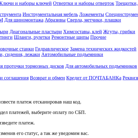
Ключи и наборы ключей
Отвертки и наборы отверток
Трещотки,
струмента
Инструментальная мебель
Ложементы
Специнструмен
РМ
Для шиномонтажа
Абразивы
Сверла, метчики, плашки
тыри
Диагональные пластыри
Химсоставы, клей
Жгуты, грибки
итинги
Шланги, рулетки
Ремонтные шипы
Прочие
овочные станки
Гидравлическое
Замена технических жидкостей
и, сидения, лежаки
Автомобильные подъемники
я проточки тормозных дисков
Для автомобильных подъемников
 и соглашения
Возврат и обмен
Кредит от ПОЧТАБАНКа
Реквиз
звести платеж отсканировав наш код.
здел платежей, выберите оплату по СБП.
изведите платеж.
зменив его статус, а так же уведомим вас.