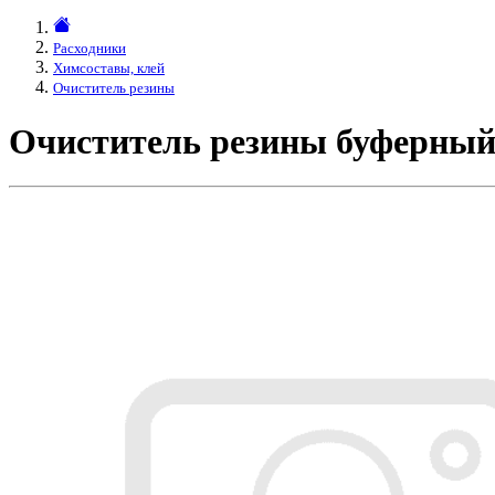
Расходники
Химсоставы, клей
Очиститель резины
Очиститель резины буферны