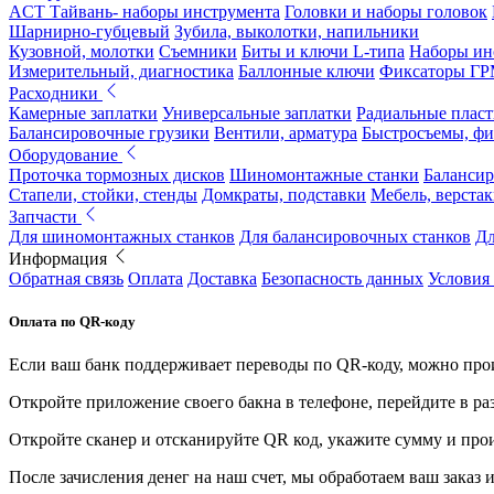
ACT Тайвань- наборы инструмента
Головки и наборы головок
Шарнирно-губцевый
Зубила, выколотки, напильники
Кузовной, молотки
Съемники
Биты и ключи L-типа
Наборы ин
Измерительный, диагностика
Баллонные ключи
Фиксаторы Г
Расходники
Камерные заплатки
Универсальные заплатки
Радиальные плас
Балансировочные грузики
Вентили, арматура
Быстросъемы, ф
Оборудование
Проточка тормозных дисков
Шиномонтажные станки
Балансир
Стапели, стойки, стенды
Домкраты, подставки
Мебель, верстак
Запчасти
Для шиномонтажных станков
Для балансировочных станков
Дл
Информация
Обратная связь
Оплата
Доставка
Безопасность данных
Условия
Оплата по QR-коду
Если ваш банк поддерживает переводы по QR-коду, можно прои
Откройте приложение своего бакна в телефоне, перейдите в ра
Откройте сканер и отсканируйте QR код, укажите сумму и про
После зачисления денег на наш счет, мы обработаем ваш заказ и