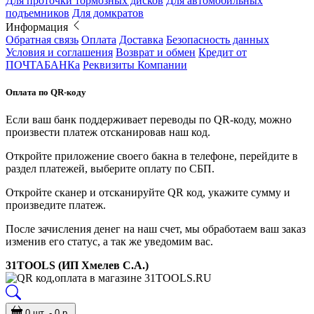
Для проточки тормозных дисков
Для автомобильных
подъемников
Для домкратов
Информация
Обратная связь
Оплата
Доставка
Безопасность данных
Условия и соглашения
Возврат и обмен
Кредит от
ПОЧТАБАНКа
Реквизиты Компании
Оплата по QR-коду
Если ваш банк поддерживает переводы по QR-коду, можно
произвести платеж отсканировав наш код.
Откройте приложение своего бакна в телефоне, перейдите в
раздел платежей, выберите оплату по СБП.
Откройте сканер и отсканируйте QR код, укажите сумму и
произведите платеж.
После зачисления денег на наш счет, мы обработаем ваш заказ
изменив его статус, а так же уведомим вас.
31TOOLS (ИП Хмелев С.А.)
0 шт. - 0 р.