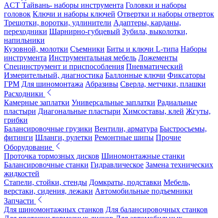
ACT Тайвань- наборы инструмента
Головки и наборы
головок
Ключи и наборы ключей
Отвертки и наборы отверток
Трещотки, воротки, удлинители
Адаптеры, карданы,
переходники
Шарнирно-губцевый
Зубила, выколотки,
напильники
Кузовной, молотки
Съемники
Биты и ключи L-типа
Наборы
инструмента
Инструментальная мебель
Ложементы
Специнструмент и приспособления
Пневматический
Измерительный, диагностика
Баллонные ключи
Фиксаторы
ГРМ
Для шиномонтажа
Абразивы
Сверла, метчики, плашки
Расходники
Камерные заплатки
Универсальные заплатки
Радиальные
пластыри
Диагональные пластыри
Химсоставы, клей
Жгуты,
грибки
Балансировочные грузики
Вентили, арматура
Быстросъемы,
фитинги
Шланги, рулетки
Ремонтные шипы
Прочие
Оборудование
Проточка тормозных дисков
Шиномонтажные станки
Балансировочные станки
Гидравлическое
Замена технических
жидкостей
Стапели, стойки, стенды
Домкраты, подставки
Мебель,
верстаки, сидения, лежаки
Автомобильные подъемники
Запчасти
Для шиномонтажных станков
Для балансировочных станков