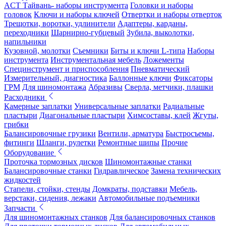
ACT Тайвань- наборы инструмента
Головки и наборы
головок
Ключи и наборы ключей
Отвертки и наборы отверток
Трещотки, воротки, удлинители
Адаптеры, карданы,
переходники
Шарнирно-губцевый
Зубила, выколотки,
напильники
Кузовной, молотки
Съемники
Биты и ключи L-типа
Наборы
инструмента
Инструментальная мебель
Ложементы
Специнструмент и приспособления
Пневматический
Измерительный, диагностика
Баллонные ключи
Фиксаторы
ГРМ
Для шиномонтажа
Абразивы
Сверла, метчики, плашки
Расходники
Камерные заплатки
Универсальные заплатки
Радиальные
пластыри
Диагональные пластыри
Химсоставы, клей
Жгуты,
грибки
Балансировочные грузики
Вентили, арматура
Быстросъемы,
фитинги
Шланги, рулетки
Ремонтные шипы
Прочие
Оборудование
Проточка тормозных дисков
Шиномонтажные станки
Балансировочные станки
Гидравлическое
Замена технических
жидкостей
Стапели, стойки, стенды
Домкраты, подставки
Мебель,
верстаки, сидения, лежаки
Автомобильные подъемники
Запчасти
Для шиномонтажных станков
Для балансировочных станков