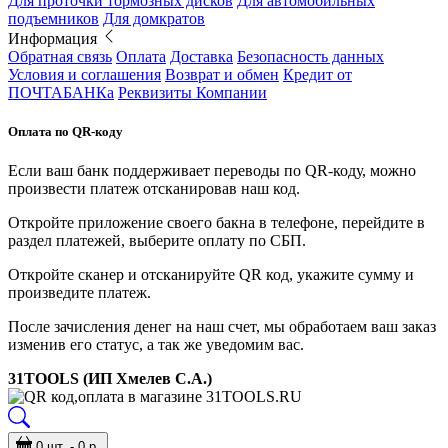
Для проточки тормозных дисков
Для автомобильных
подъемников
Для домкратов
Информация
Обратная связь
Оплата
Доставка
Безопасность данных
Условия и соглашения
Возврат и обмен
Кредит от
ПОЧТАБАНКа
Реквизиты Компании
Оплата по QR-коду
Если ваш банк поддерживает переводы по QR-коду, можно
произвести платеж отсканировав наш код.
Откройте приложение своего бакна в телефоне, перейдите в
раздел платежей, выберите оплату по СБП.
Откройте сканер и отсканируйте QR код, укажите сумму и
произведите платеж.
После зачисления денег на наш счет, мы обработаем ваш заказ
изменив его статус, а так же уведомим вас.
31TOOLS (ИП Хмелев С.А.)
0 шт. - 0 р.