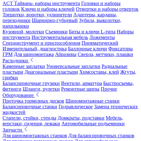
ACT Тайвань- наборы инструмента
Головки и наборы
головок
Ключи и наборы ключей
Отвертки и наборы отверток
Трещотки, воротки, удлинители
Адаптеры, карданы,
переходники
Шарнирно-губцевый
Зубила, выколотки,
напильники
Кузовной, молотки
Съемники
Биты и ключи L-типа
Наборы
инструмента
Инструментальная мебель
Ложементы
Специнструмент и приспособления
Пневматический
Измерительный, диагностика
Баллонные ключи
Фиксаторы
ГРМ
Для шиномонтажа
Абразивы
Сверла, метчики, плашки
Расходники
Камерные заплатки
Универсальные заплатки
Радиальные
пластыри
Диагональные пластыри
Химсоставы, клей
Жгуты,
грибки
Балансировочные грузики
Вентили, арматура
Быстросъемы,
фитинги
Шланги, рулетки
Ремонтные шипы
Прочие
Оборудование
Проточка тормозных дисков
Шиномонтажные станки
Балансировочные станки
Гидравлическое
Замена технических
жидкостей
Стапели, стойки, стенды
Домкраты, подставки
Мебель,
верстаки, сидения, лежаки
Автомобильные подъемники
Запчасти
Для шиномонтажных станков
Для балансировочных станков