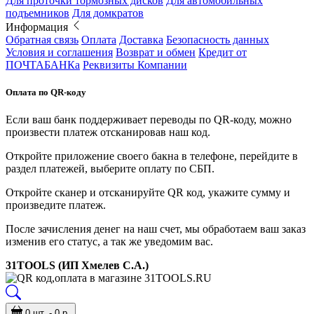
Для проточки тормозных дисков
Для автомобильных
подъемников
Для домкратов
Информация
Обратная связь
Оплата
Доставка
Безопасность данных
Условия и соглашения
Возврат и обмен
Кредит от
ПОЧТАБАНКа
Реквизиты Компании
Оплата по QR-коду
Если ваш банк поддерживает переводы по QR-коду, можно
произвести платеж отсканировав наш код.
Откройте приложение своего бакна в телефоне, перейдите в
раздел платежей, выберите оплату по СБП.
Откройте сканер и отсканируйте QR код, укажите сумму и
произведите платеж.
После зачисления денег на наш счет, мы обработаем ваш заказ
изменив его статус, а так же уведомим вас.
31TOOLS (ИП Хмелев С.А.)
0 шт. - 0 р.