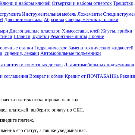
Ключи и наборы ключей
Отвертки и наборы отверток
Трещотки,
струмента
Инструментальная мебель
Ложементы
Специнструмен
РМ
Для шиномонтажа
Абразивы
Сверла, метчики, плашки
тыри
Диагональные пластыри
Химсоставы, клей
Жгуты, грибки
итинги
Шланги, рулетки
Ремонтные шипы
Прочие
овочные станки
Гидравлическое
Замена технических жидкостей
и, сидения, лежаки
Автомобильные подъемники
я проточки тормозных дисков
Для автомобильных подъемников
 и соглашения
Возврат и обмен
Кредит от ПОЧТАБАНКа
Реквиз
звести платеж отсканировав наш код.
здел платежей, выберите оплату по СБП.
изведите платеж.
зменив его статус, а так же уведомим вас.