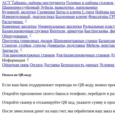
ACT Тайвань- наборы инструмента
Головки и наборы головок
Шарнирно-губцевый
Зубила, выколотки, напильники
Кузовной, молотки
Съемники
Биты и ключи L-типа
Наборы ин
Измерительный, диагностика
Баллонные ключи
Фиксаторы Г
Расходники
Камерные заплатки
Универсальные заплатки
Радиальные плас
Балансировочные грузики
Вентили, арматура
Быстросъемы, ф
Оборудование
Проточка тормозных дисков
Шиномонтажные станки
Балансир
Стапели, стойки, стенды
Домкраты, подставки
Мебель, верстак
Запчасти
Для шиномонтажных станков
Для балансировочных станков
Дл
Информация
Обратная связь
Оплата
Доставка
Безопасность данных
Условия
Оплата по QR-коду
Если ваш банк поддерживает переводы по QR-коду, можно прои
Откройте приложение своего бакна в телефоне, перейдите в ра
Откройте сканер и отсканируйте QR код, укажите сумму и про
После зачисления денег на наш счет, мы обработаем ваш заказ и