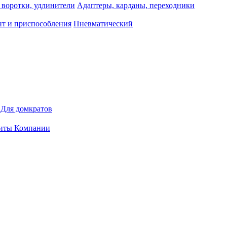
 воротки, удлинители
Адаптеры, карданы, переходники
т и приспособления
Пневматический
Для домкратов
иты Компании