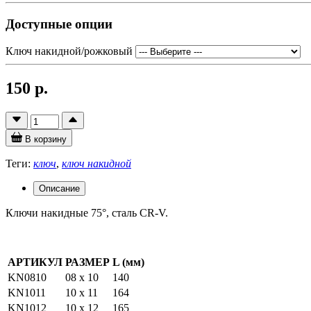
Доступные опции
Ключ накидной/рожковый
150 р.
В корзину
Теги:
ключ
,
ключ накидной
Описание
Ключи накидные 75°, сталь CR-V.
АРТИКУЛ
РАЗМЕР
L (мм)
KN0810
08 х 10
140
KN1011
10 х 11
164
KN1012
10 х 12
165