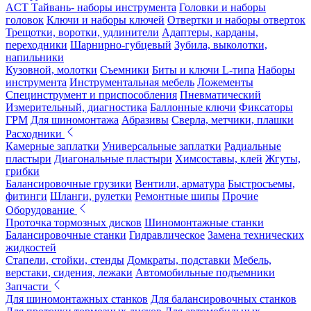
ACT Тайвань- наборы инструмента
Головки и наборы
головок
Ключи и наборы ключей
Отвертки и наборы отверток
Трещотки, воротки, удлинители
Адаптеры, карданы,
переходники
Шарнирно-губцевый
Зубила, выколотки,
напильники
Кузовной, молотки
Съемники
Биты и ключи L-типа
Наборы
инструмента
Инструментальная мебель
Ложементы
Специнструмент и приспособления
Пневматический
Измерительный, диагностика
Баллонные ключи
Фиксаторы
ГРМ
Для шиномонтажа
Абразивы
Сверла, метчики, плашки
Расходники
Камерные заплатки
Универсальные заплатки
Радиальные
пластыри
Диагональные пластыри
Химсоставы, клей
Жгуты,
грибки
Балансировочные грузики
Вентили, арматура
Быстросъемы,
фитинги
Шланги, рулетки
Ремонтные шипы
Прочие
Оборудование
Проточка тормозных дисков
Шиномонтажные станки
Балансировочные станки
Гидравлическое
Замена технических
жидкостей
Стапели, стойки, стенды
Домкраты, подставки
Мебель,
верстаки, сидения, лежаки
Автомобильные подъемники
Запчасти
Для шиномонтажных станков
Для балансировочных станков