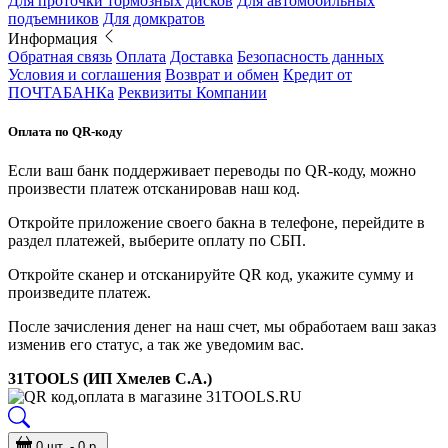
Для проточки тормозных дисков
Для автомобильных
подъемников
Для домкратов
Информация
Обратная связь
Оплата
Доставка
Безопасность данных
Условия и соглашения
Возврат и обмен
Кредит от
ПОЧТАБАНКа
Реквизиты Компании
Оплата по QR-коду
Если ваш банк поддерживает переводы по QR-коду, можно
произвести платеж отсканировав наш код.
Откройте приложение своего бакна в телефоне, перейдите в
раздел платежей, выберите оплату по СБП.
Откройте сканер и отсканируйте QR код, укажите сумму и
произведите платеж.
После зачисления денег на наш счет, мы обработаем ваш заказ
изменив его статус, а так же уведомим вас.
31TOOLS (ИП Хмелев С.А.)
0 шт. - 0 р.