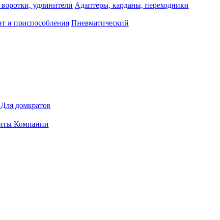
 воротки, удлинители
Адаптеры, карданы, переходники
т и приспособления
Пневматический
Для домкратов
иты Компании