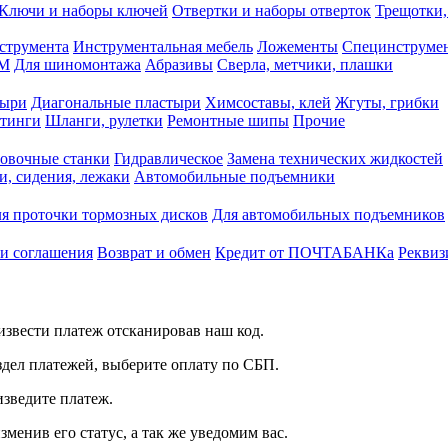
Ключи и наборы ключей
Отвертки и наборы отверток
Трещотки,
струмента
Инструментальная мебель
Ложементы
Специнструмен
РМ
Для шиномонтажа
Абразивы
Сверла, метчики, плашки
тыри
Диагональные пластыри
Химсоставы, клей
Жгуты, грибки
итинги
Шланги, рулетки
Ремонтные шипы
Прочие
овочные станки
Гидравлическое
Замена технических жидкостей
и, сидения, лежаки
Автомобильные подъемники
я проточки тормозных дисков
Для автомобильных подъемников
 и соглашения
Возврат и обмен
Кредит от ПОЧТАБАНКа
Реквиз
звести платеж отсканировав наш код.
здел платежей, выберите оплату по СБП.
изведите платеж.
зменив его статус, а так же уведомим вас.