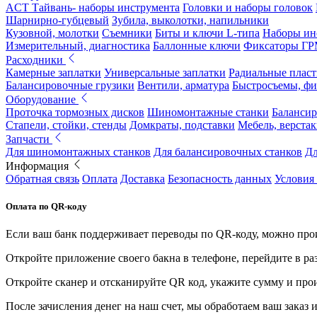
ACT Тайвань- наборы инструмента
Головки и наборы головок
Шарнирно-губцевый
Зубила, выколотки, напильники
Кузовной, молотки
Съемники
Биты и ключи L-типа
Наборы ин
Измерительный, диагностика
Баллонные ключи
Фиксаторы Г
Расходники
Камерные заплатки
Универсальные заплатки
Радиальные плас
Балансировочные грузики
Вентили, арматура
Быстросъемы, ф
Оборудование
Проточка тормозных дисков
Шиномонтажные станки
Балансир
Стапели, стойки, стенды
Домкраты, подставки
Мебель, верстак
Запчасти
Для шиномонтажных станков
Для балансировочных станков
Дл
Информация
Обратная связь
Оплата
Доставка
Безопасность данных
Условия
Оплата по QR-коду
Если ваш банк поддерживает переводы по QR-коду, можно прои
Откройте приложение своего бакна в телефоне, перейдите в ра
Откройте сканер и отсканируйте QR код, укажите сумму и про
После зачисления денег на наш счет, мы обработаем ваш заказ и