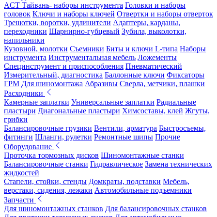
ACT Тайвань- наборы инструмента
Головки и наборы
головок
Ключи и наборы ключей
Отвертки и наборы отверток
Трещотки, воротки, удлинители
Адаптеры, карданы,
переходники
Шарнирно-губцевый
Зубила, выколотки,
напильники
Кузовной, молотки
Съемники
Биты и ключи L-типа
Наборы
инструмента
Инструментальная мебель
Ложементы
Специнструмент и приспособления
Пневматический
Измерительный, диагностика
Баллонные ключи
Фиксаторы
ГРМ
Для шиномонтажа
Абразивы
Сверла, метчики, плашки
Расходники
Камерные заплатки
Универсальные заплатки
Радиальные
пластыри
Диагональные пластыри
Химсоставы, клей
Жгуты,
грибки
Балансировочные грузики
Вентили, арматура
Быстросъемы,
фитинги
Шланги, рулетки
Ремонтные шипы
Прочие
Оборудование
Проточка тормозных дисков
Шиномонтажные станки
Балансировочные станки
Гидравлическое
Замена технических
жидкостей
Стапели, стойки, стенды
Домкраты, подставки
Мебель,
верстаки, сидения, лежаки
Автомобильные подъемники
Запчасти
Для шиномонтажных станков
Для балансировочных станков