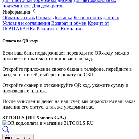
Для проточки тормозных дисков
Для автомобильных
подъемников
Для домкратов
Информация
Обратная связь
Оплата
Доставка
Безопасность данных
Условия и соглашения
Возврат и обмен
Кредит от
ПОЧТАБАНКа
Реквизиты Компании
Оплата по QR-коду
Если ваш банк поддерживает переводы по QR-коду, можно
произвести платеж отсканировав наш код.
Откройте приложение своего бакна в телефоне, перейдите в
раздел платежей, выберите оплату по СБП.
Откройте сканер и отсканируйте QR код, укажите сумму и
произведите платеж.
После зачисления денег на наш счет, мы обработаем ваш заказ
изменив его статус, а так же уведомим вас.
31TOOLS (ИП Хмелев С.А.)
0 шт. - 0 р.