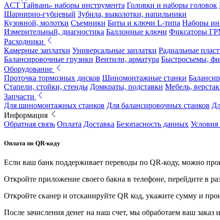
ACT Тайвань- наборы инструмента
Головки и наборы головок
Шарнирно-губцевый
Зубила, выколотки, напильники
Кузовной, молотки
Съемники
Биты и ключи L-типа
Наборы ин
Измерительный, диагностика
Баллонные ключи
Фиксаторы Г
Расходники
Камерные заплатки
Универсальные заплатки
Радиальные плас
Балансировочные грузики
Вентили, арматура
Быстросъемы, ф
Оборудование
Проточка тормозных дисков
Шиномонтажные станки
Балансир
Стапели, стойки, стенды
Домкраты, подставки
Мебель, верстак
Запчасти
Для шиномонтажных станков
Для балансировочных станков
Дл
Информация
Обратная связь
Оплата
Доставка
Безопасность данных
Условия
Оплата по QR-коду
Если ваш банк поддерживает переводы по QR-коду, можно прои
Откройте приложение своего бакна в телефоне, перейдите в ра
Откройте сканер и отсканируйте QR код, укажите сумму и про
После зачисления денег на наш счет, мы обработаем ваш заказ и