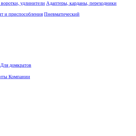
 воротки, удлинители
Адаптеры, карданы, переходники
т и приспособления
Пневматический
Для домкратов
иты Компании