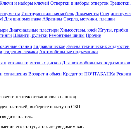
Ключи и наборы ключей
Отвертки и наборы отверток
Трещотки,
струмента
Инструментальная мебель
Ложементы
Специнструмен
РМ
Для шиномонтажа
Абразивы
Сверла, метчики, плашки
тыри
Диагональные пластыри
Химсоставы, клей
Жгуты, грибки
итинги
Шланги, рулетки
Ремонтные шипы
Прочие
овочные станки
Гидравлическое
Замена технических жидкостей
и, сидения, лежаки
Автомобильные подъемники
я проточки тормозных дисков
Для автомобильных подъемников
 и соглашения
Возврат и обмен
Кредит от ПОЧТАБАНКа
Реквиз
звести платеж отсканировав наш код.
здел платежей, выберите оплату по СБП.
изведите платеж.
зменив его статус, а так же уведомим вас.