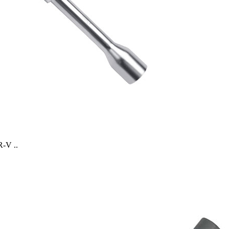
-V ..