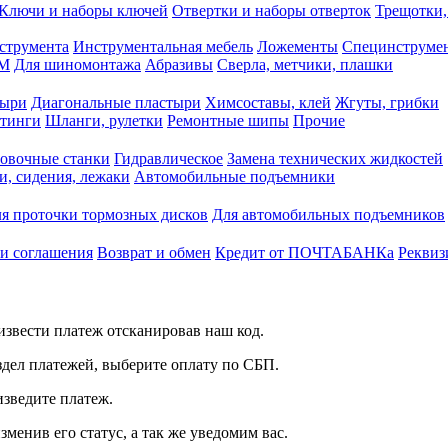
Ключи и наборы ключей
Отвертки и наборы отверток
Трещотки,
струмента
Инструментальная мебель
Ложементы
Специнструмен
РМ
Для шиномонтажа
Абразивы
Сверла, метчики, плашки
тыри
Диагональные пластыри
Химсоставы, клей
Жгуты, грибки
итинги
Шланги, рулетки
Ремонтные шипы
Прочие
овочные станки
Гидравлическое
Замена технических жидкостей
и, сидения, лежаки
Автомобильные подъемники
я проточки тормозных дисков
Для автомобильных подъемников
 и соглашения
Возврат и обмен
Кредит от ПОЧТАБАНКа
Реквиз
звести платеж отсканировав наш код.
здел платежей, выберите оплату по СБП.
изведите платеж.
зменив его статус, а так же уведомим вас.