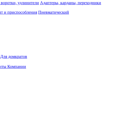
 воротки, удлинители
Адаптеры, карданы, переходники
т и приспособления
Пневматический
Для домкратов
иты Компании