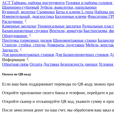
ACT Тайвань- наборы инструмента
Головки и наборы головок
Шарнирно-губцевый
Зубила, выколотки, напильники
Кузовной, молотки
Съемники
Биты и ключи L-типа
Наборы ин
Измерительный, диагностика
Баллонные ключи
Фиксаторы Г
Расходники
Камерные заплатки
Универсальные заплатки
Радиальные плас
Балансировочные грузики
Вентили, арматура
Быстросъемы, ф
Оборудование
Проточка тормозных дисков
Шиномонтажные станки
Балансир
Стапели, стойки, стенды
Домкраты, подставки
Мебель, верстак
Запчасти
Для шиномонтажных станков
Для балансировочных станков
Дл
Информация
Обратная связь
Оплата
Доставка
Безопасность данных
Условия
Оплата по QR-коду
Если ваш банк поддерживает переводы по QR-коду, можно прои
Откройте приложение своего бакна в телефоне, перейдите в ра
Откройте сканер и отсканируйте QR код, укажите сумму и про
После зачисления денег на наш счет, мы обработаем ваш заказ и