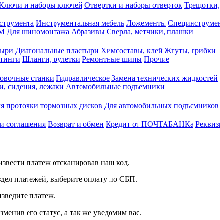
Ключи и наборы ключей
Отвертки и наборы отверток
Трещотки,
струмента
Инструментальная мебель
Ложементы
Специнструмен
РМ
Для шиномонтажа
Абразивы
Сверла, метчики, плашки
тыри
Диагональные пластыри
Химсоставы, клей
Жгуты, грибки
итинги
Шланги, рулетки
Ремонтные шипы
Прочие
овочные станки
Гидравлическое
Замена технических жидкостей
и, сидения, лежаки
Автомобильные подъемники
я проточки тормозных дисков
Для автомобильных подъемников
 и соглашения
Возврат и обмен
Кредит от ПОЧТАБАНКа
Реквиз
звести платеж отсканировав наш код.
здел платежей, выберите оплату по СБП.
изведите платеж.
зменив его статус, а так же уведомим вас.