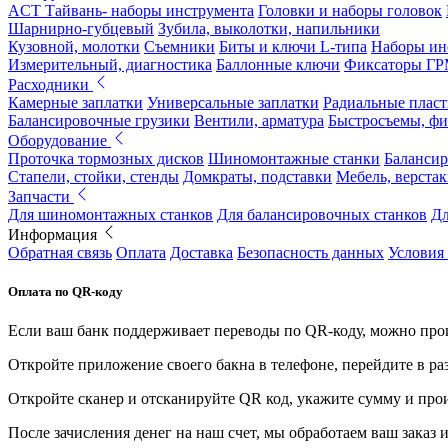
ACT Тайвань- наборы инструмента
Головки и наборы головок
Шарнирно-губцевый
Зубила, выколотки, напильники
Кузовной, молотки
Съемники
Биты и ключи L-типа
Наборы ин
Измерительный, диагностика
Баллонные ключи
Фиксаторы Г
Расходники
Камерные заплатки
Универсальные заплатки
Радиальные плас
Балансировочные грузики
Вентили, арматура
Быстросъемы, ф
Оборудование
Проточка тормозных дисков
Шиномонтажные станки
Балансир
Стапели, стойки, стенды
Домкраты, подставки
Мебель, верстак
Запчасти
Для шиномонтажных станков
Для балансировочных станков
Дл
Информация
Обратная связь
Оплата
Доставка
Безопасность данных
Условия
Оплата по QR-коду
Если ваш банк поддерживает переводы по QR-коду, можно прои
Откройте приложение своего бакна в телефоне, перейдите в ра
Откройте сканер и отсканируйте QR код, укажите сумму и про
После зачисления денег на наш счет, мы обработаем ваш заказ и