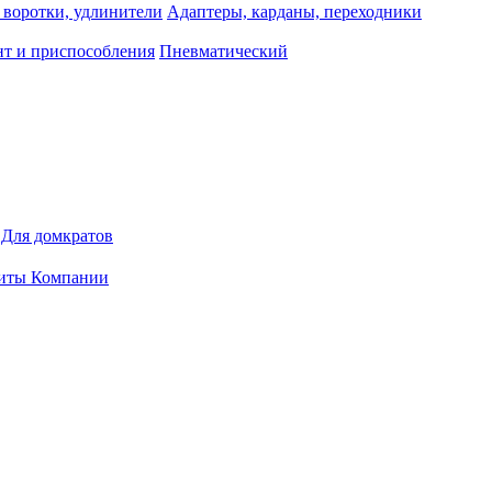
 воротки, удлинители
Адаптеры, карданы, переходники
т и приспособления
Пневматический
Для домкратов
иты Компании