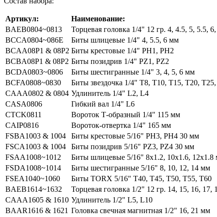
Состав набора:
Артикул:
Наименование:
BAEB0804~0813
Торцевая головка 1/4" 12 гр. 4, 4.5, 5, 5.5, 6, 
BCCA0804~086E
Биты шлицевые 1/4" 4, 5.5, 6 мм
BCAA08P1 & 08P2
Биты крестовые 1/4" РН1, РН2
BCBA08P1 & 08P2
Биты позидрив 1/4" PZ1, PZ2
BCDA0803~0806
Биты шестигранные 1/4" 3, 4, 5, 6 мм
BCFA0808~0830
Биты звездочка 1/4" Т8, Т10, Т15, Т20, Т25,
CAAA0802 & 0804
Удлинитель 1/4" L2, L4
CASA0806
Гибкий вал 1/4" L6
CTCK0811
Вороток Т-образный 1/4" 115 мм
CAIP0816
Вороток-отвертка 1/4" 165 мм
FSBA1003 & 1004
Биты крестовые 5/16" РН3, РН4 30 мм
FSCA1003 & 1004
Биты позидрив 5/16" PZ3, PZ4 30 мм
FSAA1008~1012
Биты шлицевые 5/16" 8х1.2, 10х1.6, 12х1.8
FSDA1008~1014
Биты шестигранные 5/16" 8, 10, 12, 14 мм
FSEA1040~1060
Биты TORX 5/16" Т40, Т45, Т50, Т55, Т60
BAEB1614~1632
Торцевая головка 1/2" 12 гр. 14, 15, 16, 17, 1
CAAA1605 & 1610
Удлинитель 1/2" L5, L10
BAAR1616 & 1621
Головка свечная магнитная 1/2" 16, 21 мм