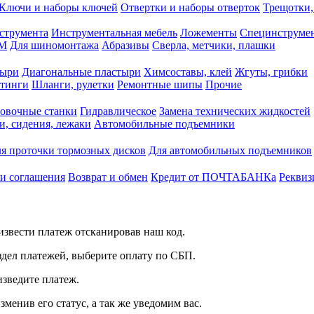
Ключи и наборы ключей
Отвертки и наборы отверток
Трещотки,
струмента
Инструментальная мебель
Ложементы
Специнструмен
РМ
Для шиномонтажа
Абразивы
Сверла, метчики, плашки
тыри
Диагональные пластыри
Химсоставы, клей
Жгуты, грибки
итинги
Шланги, рулетки
Ремонтные шипы
Прочие
овочные станки
Гидравлическое
Замена технических жидкостей
и, сидения, лежаки
Автомобильные подъемники
я проточки тормозных дисков
Для автомобильных подъемников
 и соглашения
Возврат и обмен
Кредит от ПОЧТАБАНКа
Реквиз
звести платеж отсканировав наш код.
здел платежей, выберите оплату по СБП.
изведите платеж.
зменив его статус, а так же уведомим вас.