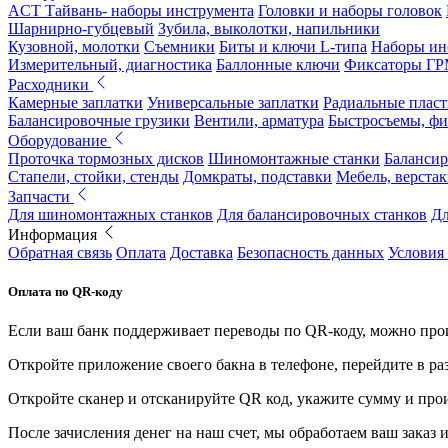
ACT Тайвань- наборы инструмента
Головки и наборы головок
Шарнирно-губцевый
Зубила, выколотки, напильники
Кузовной, молотки
Съемники
Биты и ключи L-типа
Наборы ин
Измерительный, диагностика
Баллонные ключи
Фиксаторы Г
Расходники
Камерные заплатки
Универсальные заплатки
Радиальные плас
Балансировочные грузики
Вентили, арматура
Быстросъемы, ф
Оборудование
Проточка тормозных дисков
Шиномонтажные станки
Балансир
Стапели, стойки, стенды
Домкраты, подставки
Мебель, верстак
Запчасти
Для шиномонтажных станков
Для балансировочных станков
Дл
Информация
Обратная связь
Оплата
Доставка
Безопасность данных
Условия
Оплата по QR-коду
Если ваш банк поддерживает переводы по QR-коду, можно прои
Откройте приложение своего бакна в телефоне, перейдите в ра
Откройте сканер и отсканируйте QR код, укажите сумму и про
После зачисления денег на наш счет, мы обработаем ваш заказ и