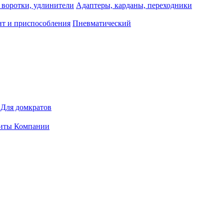
 воротки, удлинители
Адаптеры, карданы, переходники
т и приспособления
Пневматический
Для домкратов
иты Компании