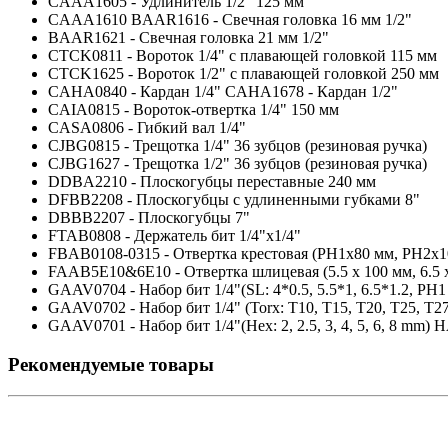
CAAA1605 - Удлинитель 1/2" 125 мм
CAAA1610 BAAR1616 - Свечная головка 16 мм 1/2"
BAAR1621 - Свечная головка 21 мм 1/2"
CTCK0811 - Вороток 1/4" с плавающей головкой 115 мм
CTCK1625 - Вороток 1/2" с плавающей головкой 250 мм
CAHA0840 - Кардан 1/4" CAHA1678 - Кардан 1/2"
CAIA0815 - Вороток-отвертка 1/4" 150 мм
CASA0806 - Гибкий вал 1/4"
CJBG0815 - Трещотка 1/4" 36 зубцов (резиновая ручка)
CJBG1627 - Трещотка 1/2" 36 зубцов (резиновая ручка)
DDBA2210 - Плоскогубцы переставные 240 мм
DFBB2208 - Плоскогубцы с удлиненными губками 8"
DBBB2207 - Плоскогубцы 7"
FTAB0808 - Держатель бит 1/4"х1/4"
FBAB0108-0315 - Отвертка крестовая (PH1x80 мм, PH2x1
FAAB5E10&6E10 - Отвертка шлицевая (5.5 x 100 мм, 6.5 
GAAV0704 - Набор бит 1/4"(SL: 4*0.5, 5.5*1, 6.5*1.2, PH
GAAV0702 - Набор бит 1/4" (Torx: T10, T15, T20, T25, T27
GAAV0701 - Набор бит 1/4"(Hex: 2, 2.5, 3, 4, 5, 6, 8 mm
Рекомендуемые товары