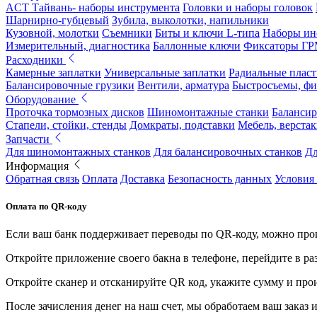
ACT Тайвань- наборы инструмента
Головки и наборы головок
Шарнирно-губцевый
Зубила, выколотки, напильники
Кузовной, молотки
Съемники
Биты и ключи L-типа
Наборы ин
Измерительный, диагностика
Баллонные ключи
Фиксаторы Г
Расходники
Камерные заплатки
Универсальные заплатки
Радиальные плас
Балансировочные грузики
Вентили, арматура
Быстросъемы, ф
Оборудование
Проточка тормозных дисков
Шиномонтажные станки
Балансир
Стапели, стойки, стенды
Домкраты, подставки
Мебель, верстак
Запчасти
Для шиномонтажных станков
Для балансировочных станков
Дл
Информация
Обратная связь
Оплата
Доставка
Безопасность данных
Условия
Оплата по QR-коду
Если ваш банк поддерживает переводы по QR-коду, можно прои
Откройте приложение своего бакна в телефоне, перейдите в ра
Откройте сканер и отсканируйте QR код, укажите сумму и про
После зачисления денег на наш счет, мы обработаем ваш заказ и