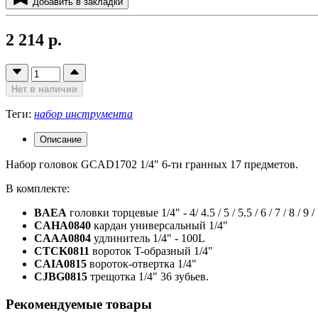
Добавить в закладки
2 214 р.
Нет в наличии
Теги:
набор инструмента
Описание
Набор головок GCAD1702 1/4" 6-ти гранных 17 предметов.
В комплекте:
BAEA
головки торцевые 1/4" - 4/ 4.5 / 5 / 5.5 / 6 / 7 / 8 / 9 /
CAHA0840
кардан универсальный 1/4"
CAAA0804
удлинитель 1/4" - 100L
CTCK0811
вороток T-образный 1/4"
CAIA0815
вороток-отвертка 1/4"
CJBG0815
трещотка 1/4" 36 зубьев.
Рекомендуемые товары