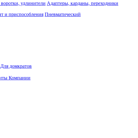
 воротки, удлинители
Адаптеры, карданы, переходники
т и приспособления
Пневматический
Для домкратов
иты Компании