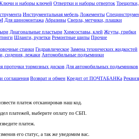
Ключи и наборы ключей
Отвертки и наборы отверток
Трещотки,
струмента
Инструментальная мебель
Ложементы
Специнструмен
РМ
Для шиномонтажа
Абразивы
Сверла, метчики, плашки
тыри
Диагональные пластыри
Химсоставы, клей
Жгуты, грибки
итинги
Шланги, рулетки
Ремонтные шипы
Прочие
овочные станки
Гидравлическое
Замена технических жидкостей
и, сидения, лежаки
Автомобильные подъемники
я проточки тормозных дисков
Для автомобильных подъемников
 и соглашения
Возврат и обмен
Кредит от ПОЧТАБАНКа
Реквиз
звести платеж отсканировав наш код.
здел платежей, выберите оплату по СБП.
изведите платеж.
зменив его статус, а так же уведомим вас.