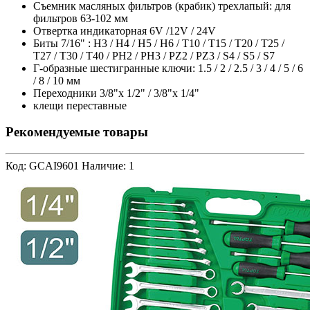
Съемник масляных фильтров (крабик) трехлапый: для
фильтров 63-102 мм
Отвертка индикаторная 6V /12V / 24V
Биты 7/16" : Н3 / Н4 / Н5 / Н6 / Т10 / Т15 / Т20 / Т25 /
Т27 / Т30 / Т40 / РН2 / РН3 / PZ2 / PZ3 / S4 / S5 / S7
Г-образные шестигранные ключи: 1.5 / 2 / 2.5 / 3 / 4 / 5 / 6
/ 8 / 10 мм
Переходники 3/8"х 1/2" / 3/8"х 1/4"
клещи переставные
Рекомендуемые товары
Код: GCAI9601
Наличие: 1