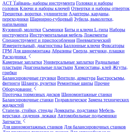
ACT Тайвань- наборы инструмента
Головки и наборы
головок
Ключи и наборы ключей
Отвертки и наборы отверток
Трещотки, воротки, удлинители
Адаптеры, карданы,
переходники
Шарнирно-губцевый
Зубила, выколотки,
напильники
Кузовной, молотки
Съемники
Биты и ключи L-типа
Наборы
инструмента
Инструментальная мебель
Ложементы
Специнструмент и приспособления
Пневматический
Измерительный, диагностика
Баллонные ключи
Фиксаторы
ГРМ
Для шиномонтажа
Абразивы
Сверла, метчики, плашки
Расходники
Камерные заплатки
Универсальные заплатки
Радиальные
пластыри
Диагональные пластыри
Химсоставы, клей
Жгуты,
грибки
Балансировочные грузики
Вентили, арматура
Быстросъемы,
фитинги
Шланги, рулетки
Ремонтные шипы
Прочие
Оборудование
Проточка тормозных дисков
Шиномонтажные станки
Балансировочные станки
Гидравлическое
Замена технических
жидкостей
Стапели, стойки, стенды
Домкраты, подставки
Мебель,
верстаки, сидения, лежаки
Автомобильные подъемники
Запчасти
Для шиномонтажных станков
Для балансировочных станков