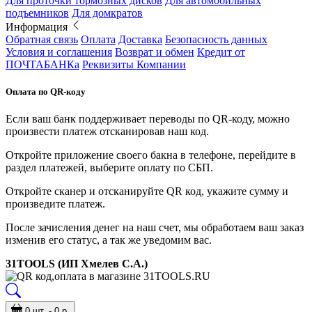
Для проточки тормозных дисков
Для автомобильных
подъемников
Для домкратов
Информация
Обратная связь
Оплата
Доставка
Безопасность данных
Условия и соглашения
Возврат и обмен
Кредит от
ПОЧТАБАНКа
Реквизиты Компании
Оплата по QR-коду
Если ваш банк поддерживает переводы по QR-коду, можно
произвести платеж отсканировав наш код.
Откройте приложение своего бакна в телефоне, перейдите в
раздел платежей, выберите оплату по СБП.
Откройте сканер и отсканируйте QR код, укажите сумму и
произведите платеж.
После зачисления денег на наш счет, мы обработаем ваш заказ
изменив его статус, а так же уведомим вас.
31TOOLS (ИП Хмелев С.А.)
0 шт. - 0 р.