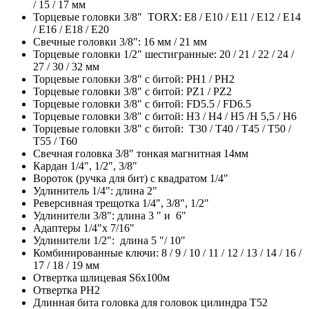
/ 15 / 17 мм
Торцевые головки 3/8" TORX: E8 / E10 / E11 / E12 / E14
/ E16 / E18 / E20
Свечные головки 3/8": 16 мм / 21 мм
Торцевые головки 1/2" шестигранные: 20 / 21 / 22 / 24 /
27 / 30 / 32 мм
Торцевые головки 3/8" с битой: PH1 / PH2
Торцевые головки 3/8" с битой: PZ1 / PZ2
Торцевые головки 3/8" с битой: FD5.5 / FD6.5
Торцевые головки 3/8" с битой: H3 / H4 / H5 /Н 5,5 / H6
Торцевые головки 3/8" с битой: T30 / T40 / T45 / T50 /
T55 / T60
Свечная головка 3/8" тонкая магнитная 14мм
Кардан 1/4", 1/2", 3/8"
Вороток (ручка для бит) с квадратом 1/4"
Удлинитель 1/4": длина 2"
Реверсивная трещотка 1/4", 3/8", 1/2"
Удлинители 3/8": длина 3 " и 6"
Адаптеры 1/4"х 7/16"
Удлинители 1/2": длина 5 "/ 10"
Комбинированные ключи: 8 / 9 / 10 / 11 / 12 / 13 / 14 / 16 /
17 / 18 / 19 мм
Отвертка шлицевая S6х100м
Отвертка PH2
Длинная бита головка для головок цилиндра Т52