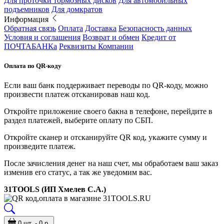
Для проточки тормозных дисков
Для автомобильных
подъемников
Для домкратов
Информация
Обратная связь
Оплата
Доставка
Безопасность данных
Условия и соглашения
Возврат и обмен
Кредит от
ПОЧТАБАНКа
Реквизиты Компании
Оплата по QR-коду
Если ваш банк поддерживает переводы по QR-коду, можно
произвести платеж отсканировав наш код.
Откройте приложение своего бакна в телефоне, перейдите в
раздел платежей, выберите оплату по СБП.
Откройте сканер и отсканируйте QR код, укажите сумму и
произведите платеж.
После зачисления денег на наш счет, мы обработаем ваш заказ
изменив его статус, а так же уведомим вас.
31TOOLS (ИП Хмелев С.А.)
0 шт. - 0 р.