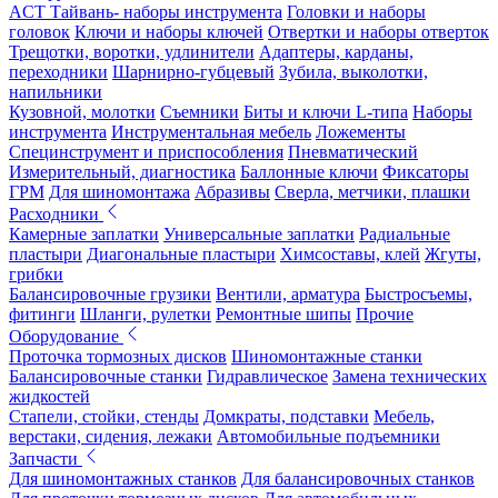
ACT Тайвань- наборы инструмента
Головки и наборы
головок
Ключи и наборы ключей
Отвертки и наборы отверток
Трещотки, воротки, удлинители
Адаптеры, карданы,
переходники
Шарнирно-губцевый
Зубила, выколотки,
напильники
Кузовной, молотки
Съемники
Биты и ключи L-типа
Наборы
инструмента
Инструментальная мебель
Ложементы
Специнструмент и приспособления
Пневматический
Измерительный, диагностика
Баллонные ключи
Фиксаторы
ГРМ
Для шиномонтажа
Абразивы
Сверла, метчики, плашки
Расходники
Камерные заплатки
Универсальные заплатки
Радиальные
пластыри
Диагональные пластыри
Химсоставы, клей
Жгуты,
грибки
Балансировочные грузики
Вентили, арматура
Быстросъемы,
фитинги
Шланги, рулетки
Ремонтные шипы
Прочие
Оборудование
Проточка тормозных дисков
Шиномонтажные станки
Балансировочные станки
Гидравлическое
Замена технических
жидкостей
Стапели, стойки, стенды
Домкраты, подставки
Мебель,
верстаки, сидения, лежаки
Автомобильные подъемники
Запчасти
Для шиномонтажных станков
Для балансировочных станков