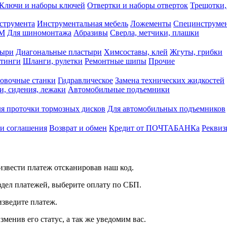
Ключи и наборы ключей
Отвертки и наборы отверток
Трещотки,
струмента
Инструментальная мебель
Ложементы
Специнструмен
РМ
Для шиномонтажа
Абразивы
Сверла, метчики, плашки
тыри
Диагональные пластыри
Химсоставы, клей
Жгуты, грибки
итинги
Шланги, рулетки
Ремонтные шипы
Прочие
овочные станки
Гидравлическое
Замена технических жидкостей
и, сидения, лежаки
Автомобильные подъемники
я проточки тормозных дисков
Для автомобильных подъемников
 и соглашения
Возврат и обмен
Кредит от ПОЧТАБАНКа
Реквиз
звести платеж отсканировав наш код.
здел платежей, выберите оплату по СБП.
изведите платеж.
зменив его статус, а так же уведомим вас.