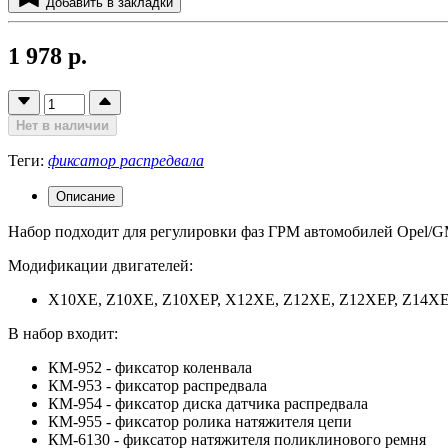
Добавить в закладки
1 978 р.
Нет в наличии
Теги:
фиксатор распредвала
Описание
Набор подходит для регулировки фаз ГРМ автомобилей Opel/GM 1
Модификации двигателей:
X10XE, Z10XE, Z10XEP, X12XE, Z12XE, Z12XEP, Z14X
В набор входит:
КМ-952 - фиксатор коленвала
КМ-953 - фиксатор распредвала
КМ-954 - фиксатор диска датчика распредвала
КМ-955 - фиксатор ролика натяжителя цепи
КМ-6130 - фиксатор натяжителя поликлинового ремня