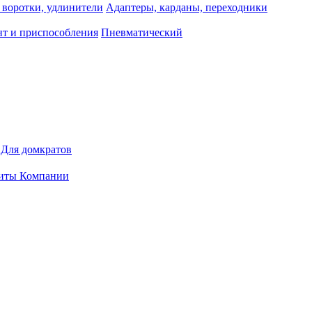
 воротки, удлинители
Адаптеры, карданы, переходники
т и приспособления
Пневматический
Для домкратов
иты Компании