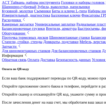
ACT Тайвань- наборы инструмента
Головки и наборы головок
Шарнирно-губцевый
Зубила, выколотки, напильники
Кузовной, молотки
Съемники
Биты и ключи L-типа
Наборы ин
Измерительный, диагностика
Баллонные ключи
Фиксаторы Г
Расходники
Камерные заплатки
Универсальные заплатки
Радиальные плас
Балансировочные грузики
Вентили, арматура
Быстросъемы, ф
Оборудование
Проточка тормозных дисков
Шиномонтажные станки
Балансир
Стапели, стойки, стенды
Домкраты, подставки
Мебель, верстак
Запчасти
Для шиномонтажных станков
Для балансировочных станков
Дл
Информация
Обратная связь
Оплата
Доставка
Безопасность данных
Условия
Оплата по QR-коду
Если ваш банк поддерживает переводы по QR-коду, можно прои
Откройте приложение своего бакна в телефоне, перейдите в ра
Откройте сканер и отсканируйте QR код, укажите сумму и про
После зачисления денег на наш счет, мы обработаем ваш заказ и