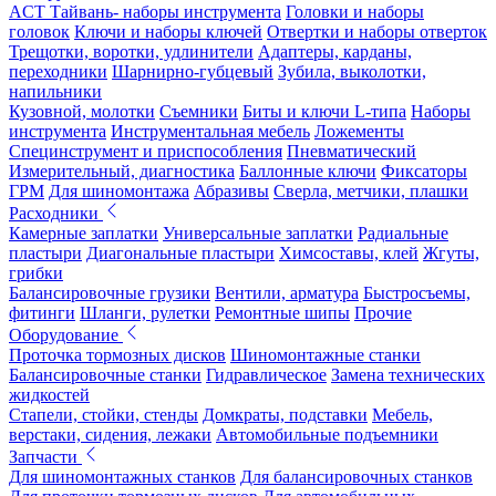
ACT Тайвань- наборы инструмента
Головки и наборы
головок
Ключи и наборы ключей
Отвертки и наборы отверток
Трещотки, воротки, удлинители
Адаптеры, карданы,
переходники
Шарнирно-губцевый
Зубила, выколотки,
напильники
Кузовной, молотки
Съемники
Биты и ключи L-типа
Наборы
инструмента
Инструментальная мебель
Ложементы
Специнструмент и приспособления
Пневматический
Измерительный, диагностика
Баллонные ключи
Фиксаторы
ГРМ
Для шиномонтажа
Абразивы
Сверла, метчики, плашки
Расходники
Камерные заплатки
Универсальные заплатки
Радиальные
пластыри
Диагональные пластыри
Химсоставы, клей
Жгуты,
грибки
Балансировочные грузики
Вентили, арматура
Быстросъемы,
фитинги
Шланги, рулетки
Ремонтные шипы
Прочие
Оборудование
Проточка тормозных дисков
Шиномонтажные станки
Балансировочные станки
Гидравлическое
Замена технических
жидкостей
Стапели, стойки, стенды
Домкраты, подставки
Мебель,
верстаки, сидения, лежаки
Автомобильные подъемники
Запчасти
Для шиномонтажных станков
Для балансировочных станков