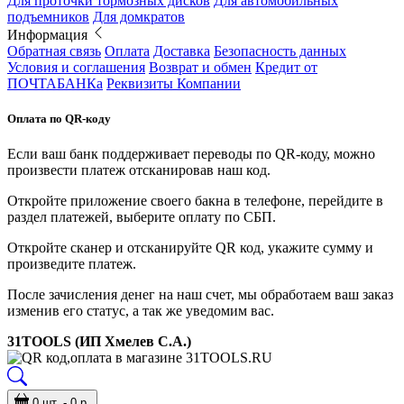
Для проточки тормозных дисков
Для автомобильных
подъемников
Для домкратов
Информация
Обратная связь
Оплата
Доставка
Безопасность данных
Условия и соглашения
Возврат и обмен
Кредит от
ПОЧТАБАНКа
Реквизиты Компании
Оплата по QR-коду
Если ваш банк поддерживает переводы по QR-коду, можно
произвести платеж отсканировав наш код.
Откройте приложение своего бакна в телефоне, перейдите в
раздел платежей, выберите оплату по СБП.
Откройте сканер и отсканируйте QR код, укажите сумму и
произведите платеж.
После зачисления денег на наш счет, мы обработаем ваш заказ
изменив его статус, а так же уведомим вас.
31TOOLS (ИП Хмелев С.А.)
0 шт. - 0 р.