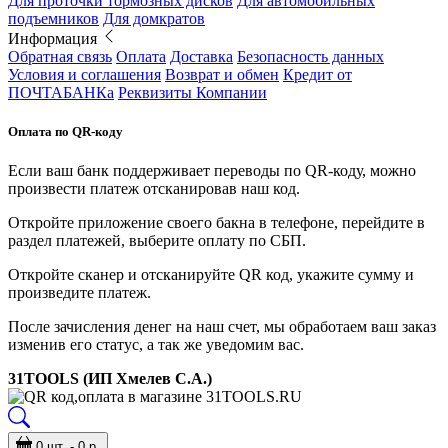
Для проточки тормозных дисков
Для автомобильных
подъемников
Для домкратов
Информация
Обратная связь
Оплата
Доставка
Безопасность данных
Условия и соглашения
Возврат и обмен
Кредит от
ПОЧТАБАНКа
Реквизиты Компании
Оплата по QR-коду
Если ваш банк поддерживает переводы по QR-коду, можно
произвести платеж отсканировав наш код.
Откройте приложение своего бакна в телефоне, перейдите в
раздел платежей, выберите оплату по СБП.
Откройте сканер и отсканируйте QR код, укажите сумму и
произведите платеж.
После зачисления денег на наш счет, мы обработаем ваш заказ
изменив его статус, а так же уведомим вас.
31TOOLS (ИП Хмелев С.А.)
0 шт. - 0 р.