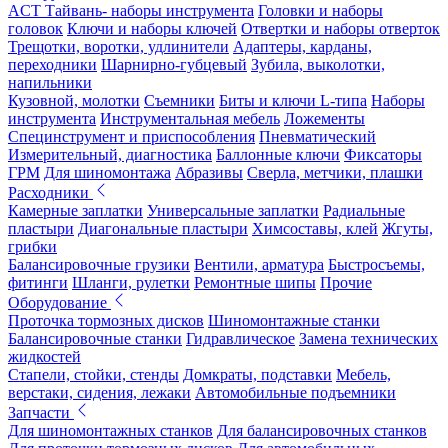
ACT Тайвань- наборы инструмента
Головки и наборы
головок
Ключи и наборы ключей
Отвертки и наборы отверток
Трещотки, воротки, удлинители
Адаптеры, карданы,
переходники
Шарнирно-губцевый
Зубила, выколотки,
напильники
Кузовной, молотки
Съемники
Биты и ключи L-типа
Наборы
инструмента
Инструментальная мебель
Ложементы
Специнструмент и приспособления
Пневматический
Измерительный, диагностика
Баллонные ключи
Фиксаторы
ГРМ
Для шиномонтажа
Абразивы
Сверла, метчики, плашки
Расходники
Камерные заплатки
Универсальные заплатки
Радиальные
пластыри
Диагональные пластыри
Химсоставы, клей
Жгуты,
грибки
Балансировочные грузики
Вентили, арматура
Быстросъемы,
фитинги
Шланги, рулетки
Ремонтные шипы
Прочие
Оборудование
Проточка тормозных дисков
Шиномонтажные станки
Балансировочные станки
Гидравлическое
Замена технических
жидкостей
Стапели, стойки, стенды
Домкраты, подставки
Мебель,
верстаки, сидения, лежаки
Автомобильные подъемники
Запчасти
Для шиномонтажных станков
Для балансировочных станков