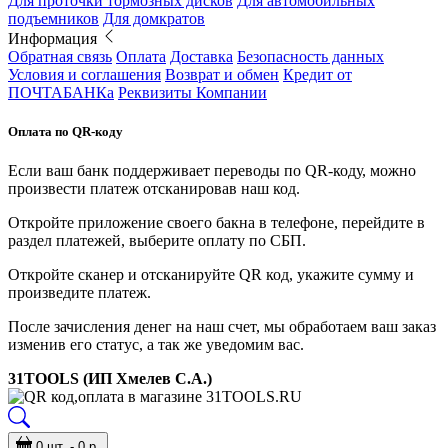
Для проточки тормозных дисков
Для автомобильных
подъемников
Для домкратов
Информация
Обратная связь
Оплата
Доставка
Безопасность данных
Условия и соглашения
Возврат и обмен
Кредит от
ПОЧТАБАНКа
Реквизиты Компании
Оплата по QR-коду
Если ваш банк поддерживает переводы по QR-коду, можно
произвести платеж отсканировав наш код.
Откройте приложение своего бакна в телефоне, перейдите в
раздел платежей, выберите оплату по СБП.
Откройте сканер и отсканируйте QR код, укажите сумму и
произведите платеж.
После зачисления денег на наш счет, мы обработаем ваш заказ
изменив его статус, а так же уведомим вас.
31TOOLS (ИП Хмелев С.А.)
0 шт. - 0 р.