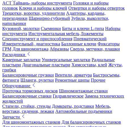
ACT Тайвань- наборы инструмента
Головки и наборы
головок
Ключи и наборы ключей
Отвертки и наборы отверток
Трещотки, воротки, удлинители
Адаптеры, карданы,
переходники
Шарнирно-губцевый
Зубила, выколотки,
напильники
Кузовной, молотки
Съемники
Биты и ключи L-типа
Наборы
инструмента
Инструментальная мебель
Ложементы
Специнструмент и приспособления
Пневматический
Измерительный, диагностика
Баллонные ключи
Фиксаторы
ГРМ
Для шиномонтажа
Абразивы
Сверла, метчики, плашки
Расходники
Камерные заплатки
Универсальные заплатки
Радиальные
пластыри
Диагональные пластыри
Химсоставы, клей
Жгуты,
грибки
Балансировочные грузики
Вентили, арматура
Быстросъемы,
фитинги
Шланги, рулетки
Ремонтные шипы
Прочие
Оборудование
Проточка тормозных дисков
Шиномонтажные станки
Балансировочные станки
Гидравлическое
Замена технических
жидкостей
Стапели, стойки, стенды
Домкраты, подставки
Мебель,
верстаки, сидения, лежаки
Автомобильные подъемники
Запчасти
Для шиномонтажных станков
Для балансировочных станков