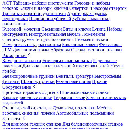
ACT Тайвань- наборы инструмента
Головки и наборы
головок
Ключи и наборы ключей
Отвертки и наборы отверток
Трещотки, воротки, удлинители
Адаптеры, карданы,
переходники
Шарнирно-губцевый
Зубила, выколотки,
напильники
Кузовной, молотки
Съемники
Биты и ключи L-типа
Наборы
инструмента
Инструментальная мебель
Ложементы
Специнструмент и приспособления
Пневматический
Измерительный, диагностика
Баллонные ключи
Фиксаторы
ГРМ
Для шиномонтажа
Абразивы
Сверла, метчики, плашки
Расходники
Камерные заплатки
Универсальные заплатки
Радиальные
пластыри
Диагональные пластыри
Химсоставы, клей
Жгуты,
грибки
Балансировочные грузики
Вентили, арматура
Быстросъемы,
фитинги
Шланги, рулетки
Ремонтные шипы
Прочие
Оборудование
Проточка тормозных дисков
Шиномонтажные станки
Балансировочные станки
Гидравлическое
Замена технических
жидкостей
Стапели, стойки, стенды
Домкраты, подставки
Мебель,
верстаки, сидения, лежаки
Автомобильные подъемники
Запчасти
Для шиномонтажных станков
Для балансировочных станков