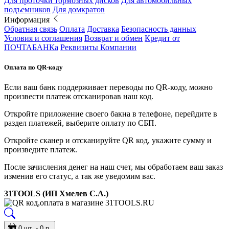
Для проточки тормозных дисков
Для автомобильных
подъемников
Для домкратов
Информация
Обратная связь
Оплата
Доставка
Безопасность данных
Условия и соглашения
Возврат и обмен
Кредит от
ПОЧТАБАНКа
Реквизиты Компании
Оплата по QR-коду
Если ваш банк поддерживает переводы по QR-коду, можно
произвести платеж отсканировав наш код.
Откройте приложение своего бакна в телефоне, перейдите в
раздел платежей, выберите оплату по СБП.
Откройте сканер и отсканируйте QR код, укажите сумму и
произведите платеж.
После зачисления денег на наш счет, мы обработаем ваш заказ
изменив его статус, а так же уведомим вас.
31TOOLS (ИП Хмелев С.А.)
0 шт. - 0 р.