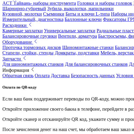
ACT Тайвань- наборы инструмента
Головки и наборы головок
Шарнирно-губцевый
Зубила, выколотки, напильники
Кузовной, молотки
Съемники
Биты и ключи L-типа
Наборы ин
Измерительный, диагностика
Баллонные ключи
Фиксаторы Г
Расходники
Камерные заплатки
Универсальные заплатки
Радиальные плас
Балансировочные грузики
Вентили, арматура
Быстросъемы, ф
Оборудование
Проточка тормозных дисков
Шиномонтажные станки
Балансир
Стапели, стойки, стенды
Домкраты, подставки
Мебель, верстак
Запчасти
Для шиномонтажных станков
Для балансировочных станков
Дл
Информация
Обратная связь
Оплата
Доставка
Безопасность данных
Условия
Оплата по QR-коду
Если ваш банк поддерживает переводы по QR-коду, можно прои
Откройте приложение своего бакна в телефоне, перейдите в ра
Откройте сканер и отсканируйте QR код, укажите сумму и про
После зачисления денег на наш счет, мы обработаем ваш заказ и