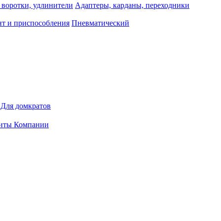
 воротки, удлинители
Адаптеры, карданы, переходники
т и приспособления
Пневматический
Для домкратов
иты Компании