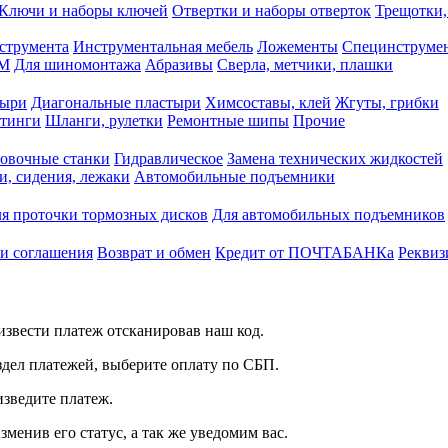
Ключи и наборы ключей
Отвертки и наборы отверток
Трещотки,
струмента
Инструментальная мебель
Ложементы
Специнструмен
РМ
Для шиномонтажа
Абразивы
Сверла, метчики, плашки
тыри
Диагональные пластыри
Химсоставы, клей
Жгуты, грибки
итинги
Шланги, рулетки
Ремонтные шипы
Прочие
овочные станки
Гидравлическое
Замена технических жидкостей
и, сидения, лежаки
Автомобильные подъемники
я проточки тормозных дисков
Для автомобильных подъемников
 и соглашения
Возврат и обмен
Кредит от ПОЧТАБАНКа
Реквиз
звести платеж отсканировав наш код.
здел платежей, выберите оплату по СБП.
изведите платеж.
зменив его статус, а так же уведомим вас.