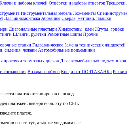
Ключи и наборы ключей
Отвертки и наборы отверток
Трещотки,
струмента
Инструментальная мебель
Ложементы
Специнструмен
РМ
Для шиномонтажа
Абразивы
Сверла, метчики, плашки
тыри
Диагональные пластыри
Химсоставы, клей
Жгуты, грибки
итинги
Шланги, рулетки
Ремонтные шипы
Прочие
овочные станки
Гидравлическое
Замена технических жидкостей
и, сидения, лежаки
Автомобильные подъемники
я проточки тормозных дисков
Для автомобильных подъемников
 и соглашения
Возврат и обмен
Кредит от ПОЧТАБАНКа
Реквиз
звести платеж отсканировав наш код.
здел платежей, выберите оплату по СБП.
изведите платеж.
зменив его статус, а так же уведомим вас.