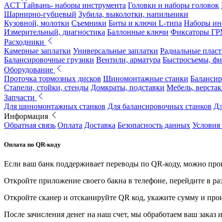
ACT Тайвань- наборы инструмента
Головки и наборы головок
Шарнирно-губцевый
Зубила, выколотки, напильники
Кузовной, молотки
Съемники
Биты и ключи L-типа
Наборы ин
Измерительный, диагностика
Баллонные ключи
Фиксаторы Г
Расходники
Камерные заплатки
Универсальные заплатки
Радиальные плас
Балансировочные грузики
Вентили, арматура
Быстросъемы, ф
Оборудование
Проточка тормозных дисков
Шиномонтажные станки
Балансир
Стапели, стойки, стенды
Домкраты, подставки
Мебель, верстак
Запчасти
Для шиномонтажных станков
Для балансировочных станков
Дл
Информация
Обратная связь
Оплата
Доставка
Безопасность данных
Условия
Оплата по QR-коду
Если ваш банк поддерживает переводы по QR-коду, можно прои
Откройте приложение своего бакна в телефоне, перейдите в ра
Откройте сканер и отсканируйте QR код, укажите сумму и про
После зачисления денег на наш счет, мы обработаем ваш заказ и