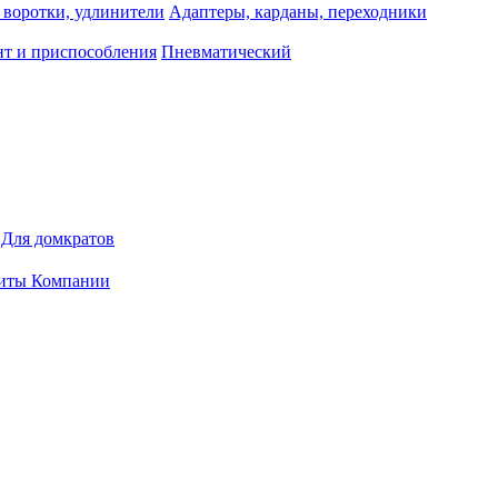
 воротки, удлинители
Адаптеры, карданы, переходники
т и приспособления
Пневматический
Для домкратов
иты Компании