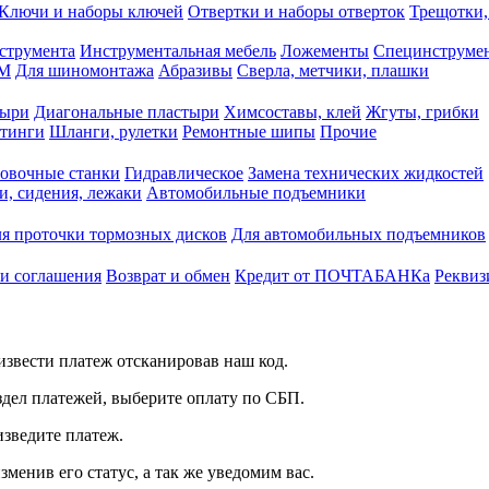
Ключи и наборы ключей
Отвертки и наборы отверток
Трещотки,
струмента
Инструментальная мебель
Ложементы
Специнструмен
РМ
Для шиномонтажа
Абразивы
Сверла, метчики, плашки
тыри
Диагональные пластыри
Химсоставы, клей
Жгуты, грибки
итинги
Шланги, рулетки
Ремонтные шипы
Прочие
овочные станки
Гидравлическое
Замена технических жидкостей
и, сидения, лежаки
Автомобильные подъемники
я проточки тормозных дисков
Для автомобильных подъемников
 и соглашения
Возврат и обмен
Кредит от ПОЧТАБАНКа
Реквиз
звести платеж отсканировав наш код.
здел платежей, выберите оплату по СБП.
изведите платеж.
зменив его статус, а так же уведомим вас.