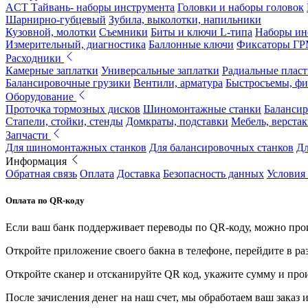
ACT Тайвань- наборы инструмента
Головки и наборы головок
Шарнирно-губцевый
Зубила, выколотки, напильники
Кузовной, молотки
Съемники
Биты и ключи L-типа
Наборы ин
Измерительный, диагностика
Баллонные ключи
Фиксаторы Г
Расходники
Камерные заплатки
Универсальные заплатки
Радиальные плас
Балансировочные грузики
Вентили, арматура
Быстросъемы, ф
Оборудование
Проточка тормозных дисков
Шиномонтажные станки
Балансир
Стапели, стойки, стенды
Домкраты, подставки
Мебель, верстак
Запчасти
Для шиномонтажных станков
Для балансировочных станков
Дл
Информация
Обратная связь
Оплата
Доставка
Безопасность данных
Условия
Оплата по QR-коду
Если ваш банк поддерживает переводы по QR-коду, можно прои
Откройте приложение своего бакна в телефоне, перейдите в ра
Откройте сканер и отсканируйте QR код, укажите сумму и про
После зачисления денег на наш счет, мы обработаем ваш заказ и