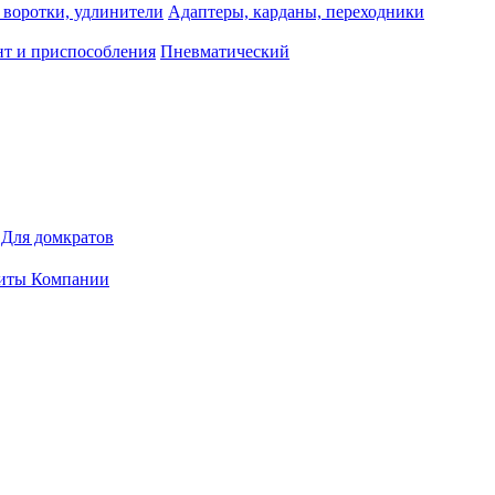
 воротки, удлинители
Адаптеры, карданы, переходники
т и приспособления
Пневматический
Для домкратов
иты Компании