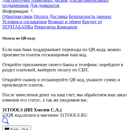
Для проточки тормозных дисков
Для автомобильных
подъемников
Для домкратов
Информация
Обратная связь
Оплата
Доставка
Безопасность данных
Условия и соглашения
Возврат и обмен
Кредит от
ПОЧТАБАНКа
Реквизиты Компании
Оплата по QR-коду
Если ваш банк поддерживает переводы по QR-коду, можно
произвести платеж отсканировав наш код.
Откройте приложение своего бакна в телефоне, перейдите в
раздел платежей, выберите оплату по СБП.
Откройте сканер и отсканируйте QR код, укажите сумму и
произведите платеж.
После зачисления денег на наш счет, мы обработаем ваш заказ
изменив его статус, а так же уведомим вас.
31TOOLS (ИП Хмелев С.А.)
0 шт. - 0 р.