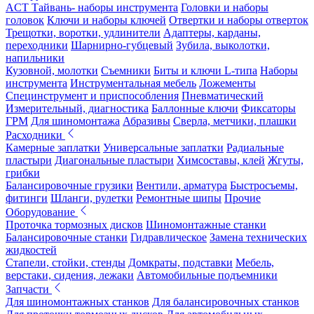
ACT Тайвань- наборы инструмента
Головки и наборы
головок
Ключи и наборы ключей
Отвертки и наборы отверток
Трещотки, воротки, удлинители
Адаптеры, карданы,
переходники
Шарнирно-губцевый
Зубила, выколотки,
напильники
Кузовной, молотки
Съемники
Биты и ключи L-типа
Наборы
инструмента
Инструментальная мебель
Ложементы
Специнструмент и приспособления
Пневматический
Измерительный, диагностика
Баллонные ключи
Фиксаторы
ГРМ
Для шиномонтажа
Абразивы
Сверла, метчики, плашки
Расходники
Камерные заплатки
Универсальные заплатки
Радиальные
пластыри
Диагональные пластыри
Химсоставы, клей
Жгуты,
грибки
Балансировочные грузики
Вентили, арматура
Быстросъемы,
фитинги
Шланги, рулетки
Ремонтные шипы
Прочие
Оборудование
Проточка тормозных дисков
Шиномонтажные станки
Балансировочные станки
Гидравлическое
Замена технических
жидкостей
Стапели, стойки, стенды
Домкраты, подставки
Мебель,
верстаки, сидения, лежаки
Автомобильные подъемники
Запчасти
Для шиномонтажных станков
Для балансировочных станков