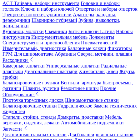
ACT Тайвань- наборы инструмента
Головки и наборы
головок
Ключи и наборы ключей
Отвертки и наборы отверток
Трещотки, воротки, удлинители
Адаптеры, карданы,
переходники
Шарнирно-губцевый
Зубила, выколотки,
напильники
Кузовной, молотки
Съемники
Биты и ключи L-типа
Наборы
инструмента
Инструментальная мебель
Ложементы
Специнструмент и приспособления
Пневматический
Измерительный, диагностика
Баллонные ключи
Фиксаторы
ГРМ
Для шиномонтажа
Абразивы
Сверла, метчики, плашки
Расходники
Камерные заплатки
Универсальные заплатки
Радиальные
пластыри
Диагональные пластыри
Химсоставы, клей
Жгуты,
грибки
Балансировочные грузики
Вентили, арматура
Быстросъемы,
фитинги
Шланги, рулетки
Ремонтные шипы
Прочие
Оборудование
Проточка тормозных дисков
Шиномонтажные станки
Балансировочные станки
Гидравлическое
Замена технических
жидкостей
Стапели, стойки, стенды
Домкраты, подставки
Мебель,
верстаки, сидения, лежаки
Автомобильные подъемники
Запчасти
Для шиномонтажных станков
Для балансировочных станков