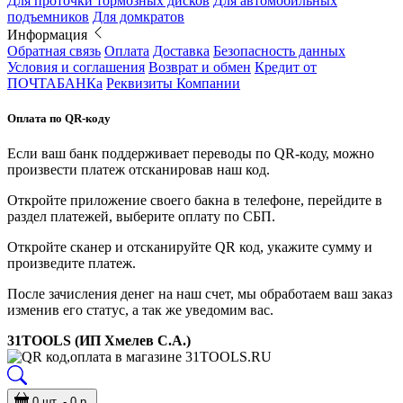
Для проточки тормозных дисков
Для автомобильных
подъемников
Для домкратов
Информация
Обратная связь
Оплата
Доставка
Безопасность данных
Условия и соглашения
Возврат и обмен
Кредит от
ПОЧТАБАНКа
Реквизиты Компании
Оплата по QR-коду
Если ваш банк поддерживает переводы по QR-коду, можно
произвести платеж отсканировав наш код.
Откройте приложение своего бакна в телефоне, перейдите в
раздел платежей, выберите оплату по СБП.
Откройте сканер и отсканируйте QR код, укажите сумму и
произведите платеж.
После зачисления денег на наш счет, мы обработаем ваш заказ
изменив его статус, а так же уведомим вас.
31TOOLS (ИП Хмелев С.А.)
0 шт. - 0 р.