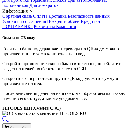
Для проточки тормозных дисков
Для автомобильных
подъемников
Для домкратов
Информация
Обратная связь
Оплата
Доставка
Безопасность данных
Условия и соглашения
Возврат и обмен
Кредит от
ПОЧТАБАНКа
Реквизиты Компании
Оплата по QR-коду
Если ваш банк поддерживает переводы по QR-коду, можно
произвести платеж отсканировав наш код.
Откройте приложение своего бакна в телефоне, перейдите в
раздел платежей, выберите оплату по СБП.
Откройте сканер и отсканируйте QR код, укажите сумму и
произведите платеж.
После зачисления денег на наш счет, мы обработаем ваш заказ
изменив его статус, а так же уведомим вас.
31TOOLS (ИП Хмелев С.А.)
0 шт. - 0 р.