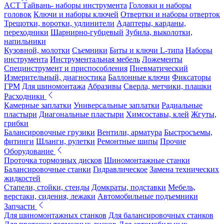
ACT Тайвань- наборы инструмента
Головки и наборы
головок
Ключи и наборы ключей
Отвертки и наборы отверток
Трещотки, воротки, удлинители
Адаптеры, карданы,
переходники
Шарнирно-губцевый
Зубила, выколотки,
напильники
Кузовной, молотки
Съемники
Биты и ключи L-типа
Наборы
инструмента
Инструментальная мебель
Ложементы
Специнструмент и приспособления
Пневматический
Измерительный, диагностика
Баллонные ключи
Фиксаторы
ГРМ
Для шиномонтажа
Абразивы
Сверла, метчики, плашки
Расходники
Камерные заплатки
Универсальные заплатки
Радиальные
пластыри
Диагональные пластыри
Химсоставы, клей
Жгуты,
грибки
Балансировочные грузики
Вентили, арматура
Быстросъемы,
фитинги
Шланги, рулетки
Ремонтные шипы
Прочие
Оборудование
Проточка тормозных дисков
Шиномонтажные станки
Балансировочные станки
Гидравлическое
Замена технических
жидкостей
Стапели, стойки, стенды
Домкраты, подставки
Мебель,
верстаки, сидения, лежаки
Автомобильные подъемники
Запчасти
Для шиномонтажных станков
Для балансировочных станков