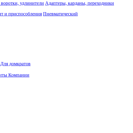
 воротки, удлинители
Адаптеры, карданы, переходники
т и приспособления
Пневматический
Для домкратов
иты Компании