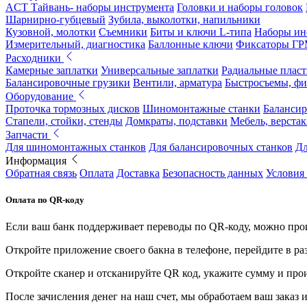
ACT Тайвань- наборы инструмента
Головки и наборы головок
Шарнирно-губцевый
Зубила, выколотки, напильники
Кузовной, молотки
Съемники
Биты и ключи L-типа
Наборы ин
Измерительный, диагностика
Баллонные ключи
Фиксаторы Г
Расходники
Камерные заплатки
Универсальные заплатки
Радиальные плас
Балансировочные грузики
Вентили, арматура
Быстросъемы, ф
Оборудование
Проточка тормозных дисков
Шиномонтажные станки
Балансир
Стапели, стойки, стенды
Домкраты, подставки
Мебель, верстак
Запчасти
Для шиномонтажных станков
Для балансировочных станков
Дл
Информация
Обратная связь
Оплата
Доставка
Безопасность данных
Условия
Оплата по QR-коду
Если ваш банк поддерживает переводы по QR-коду, можно прои
Откройте приложение своего бакна в телефоне, перейдите в ра
Откройте сканер и отсканируйте QR код, укажите сумму и про
После зачисления денег на наш счет, мы обработаем ваш заказ и