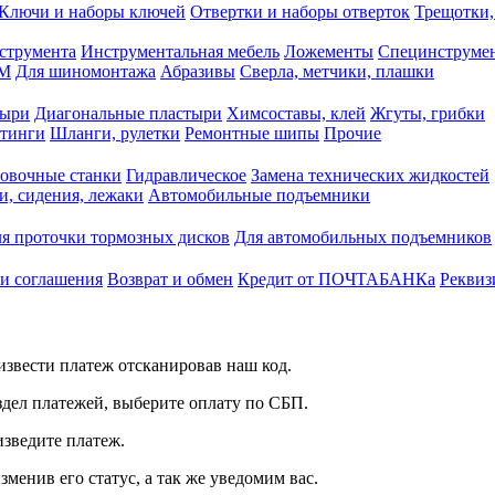
Ключи и наборы ключей
Отвертки и наборы отверток
Трещотки,
струмента
Инструментальная мебель
Ложементы
Специнструмен
РМ
Для шиномонтажа
Абразивы
Сверла, метчики, плашки
тыри
Диагональные пластыри
Химсоставы, клей
Жгуты, грибки
итинги
Шланги, рулетки
Ремонтные шипы
Прочие
овочные станки
Гидравлическое
Замена технических жидкостей
и, сидения, лежаки
Автомобильные подъемники
я проточки тормозных дисков
Для автомобильных подъемников
 и соглашения
Возврат и обмен
Кредит от ПОЧТАБАНКа
Реквиз
звести платеж отсканировав наш код.
здел платежей, выберите оплату по СБП.
изведите платеж.
зменив его статус, а так же уведомим вас.