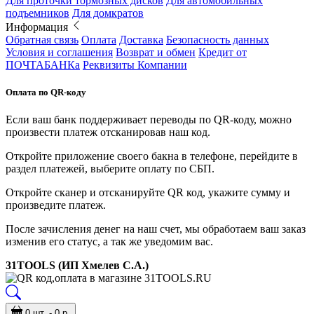
Для проточки тормозных дисков
Для автомобильных
подъемников
Для домкратов
Информация
Обратная связь
Оплата
Доставка
Безопасность данных
Условия и соглашения
Возврат и обмен
Кредит от
ПОЧТАБАНКа
Реквизиты Компании
Оплата по QR-коду
Если ваш банк поддерживает переводы по QR-коду, можно
произвести платеж отсканировав наш код.
Откройте приложение своего бакна в телефоне, перейдите в
раздел платежей, выберите оплату по СБП.
Откройте сканер и отсканируйте QR код, укажите сумму и
произведите платеж.
После зачисления денег на наш счет, мы обработаем ваш заказ
изменив его статус, а так же уведомим вас.
31TOOLS (ИП Хмелев С.А.)
0 шт. - 0 р.