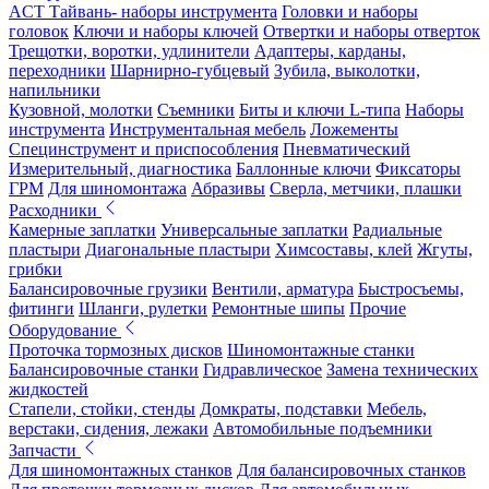
ACT Тайвань- наборы инструмента
Головки и наборы
головок
Ключи и наборы ключей
Отвертки и наборы отверток
Трещотки, воротки, удлинители
Адаптеры, карданы,
переходники
Шарнирно-губцевый
Зубила, выколотки,
напильники
Кузовной, молотки
Съемники
Биты и ключи L-типа
Наборы
инструмента
Инструментальная мебель
Ложементы
Специнструмент и приспособления
Пневматический
Измерительный, диагностика
Баллонные ключи
Фиксаторы
ГРМ
Для шиномонтажа
Абразивы
Сверла, метчики, плашки
Расходники
Камерные заплатки
Универсальные заплатки
Радиальные
пластыри
Диагональные пластыри
Химсоставы, клей
Жгуты,
грибки
Балансировочные грузики
Вентили, арматура
Быстросъемы,
фитинги
Шланги, рулетки
Ремонтные шипы
Прочие
Оборудование
Проточка тормозных дисков
Шиномонтажные станки
Балансировочные станки
Гидравлическое
Замена технических
жидкостей
Стапели, стойки, стенды
Домкраты, подставки
Мебель,
верстаки, сидения, лежаки
Автомобильные подъемники
Запчасти
Для шиномонтажных станков
Для балансировочных станков