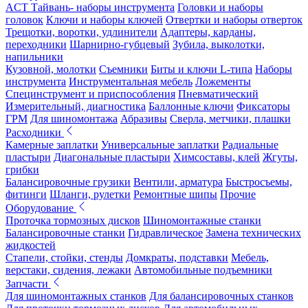
ACT Тайвань- наборы инструмента
Головки и наборы
головок
Ключи и наборы ключей
Отвертки и наборы отверток
Трещотки, воротки, удлинители
Адаптеры, карданы,
переходники
Шарнирно-губцевый
Зубила, выколотки,
напильники
Кузовной, молотки
Съемники
Биты и ключи L-типа
Наборы
инструмента
Инструментальная мебель
Ложементы
Специнструмент и приспособления
Пневматический
Измерительный, диагностика
Баллонные ключи
Фиксаторы
ГРМ
Для шиномонтажа
Абразивы
Сверла, метчики, плашки
Расходники
Камерные заплатки
Универсальные заплатки
Радиальные
пластыри
Диагональные пластыри
Химсоставы, клей
Жгуты,
грибки
Балансировочные грузики
Вентили, арматура
Быстросъемы,
фитинги
Шланги, рулетки
Ремонтные шипы
Прочие
Оборудование
Проточка тормозных дисков
Шиномонтажные станки
Балансировочные станки
Гидравлическое
Замена технических
жидкостей
Стапели, стойки, стенды
Домкраты, подставки
Мебель,
верстаки, сидения, лежаки
Автомобильные подъемники
Запчасти
Для шиномонтажных станков
Для балансировочных станков