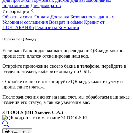
Для проточки тормозных дисков
Для автомобильных
подъемников
Для домкратов
Информация
Обратная связь
Оплата
Доставка
Безопасность данных
Условия и соглашения
Возврат и обмен
Кредит от
ПОЧТАБАНКа
Реквизиты Компании
Оплата по QR-коду
Если ваш банк поддерживает переводы по QR-коду, можно
произвести платеж отсканировав наш код.
Откройте приложение своего бакна в телефоне, перейдите в
раздел платежей, выберите оплату по СБП.
Откройте сканер и отсканируйте QR код, укажите сумму и
произведите платеж.
После зачисления денег на наш счет, мы обработаем ваш заказ
изменив его статус, а так же уведомим вас.
31TOOLS (ИП Хмелев С.А.)
0 шт. - 0 р.