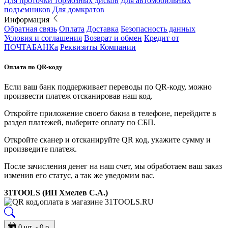
Для проточки тормозных дисков
Для автомобильных
подъемников
Для домкратов
Информация
Обратная связь
Оплата
Доставка
Безопасность данных
Условия и соглашения
Возврат и обмен
Кредит от
ПОЧТАБАНКа
Реквизиты Компании
Оплата по QR-коду
Если ваш банк поддерживает переводы по QR-коду, можно
произвести платеж отсканировав наш код.
Откройте приложение своего бакна в телефоне, перейдите в
раздел платежей, выберите оплату по СБП.
Откройте сканер и отсканируйте QR код, укажите сумму и
произведите платеж.
После зачисления денег на наш счет, мы обработаем ваш заказ
изменив его статус, а так же уведомим вас.
31TOOLS (ИП Хмелев С.А.)
0 шт. - 0 р.