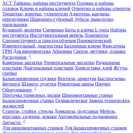
ACT Тайвань- наборы инструмента
Головки и наборы
головок
Ключи и наборы ключей
Отвертки и наборы отверток
Трещотки, воротки, удлинители
Адаптеры, карданы,
переходники
Шарнирно-губцевый
Зубила, выколотки,
напильники
Кузовной, молотки
Съемники
Биты и ключи L-типа
Наборы
инструмента
Инструментальная мебель
Ложементы
Специнструмент и приспособления
Пневматический
Измерительный, диагностика
Баллонные ключи
Фиксаторы
ГРМ
Для шиномонтажа
Абразивы
Сверла, метчики, плашки
Расходники
Камерные заплатки
Универсальные заплатки
Радиальные
пластыри
Диагональные пластыри
Химсоставы, клей
Жгуты,
грибки
Балансировочные грузики
Вентили, арматура
Быстросъемы,
фитинги
Шланги, рулетки
Ремонтные шипы
Прочие
Оборудование
Проточка тормозных дисков
Шиномонтажные станки
Балансировочные станки
Гидравлическое
Замена технических
жидкостей
Стапели, стойки, стенды
Домкраты, подставки
Мебель,
верстаки, сидения, лежаки
Автомобильные подъемники
Запчасти
Для шиномонтажных станков
Для балансировочных станков