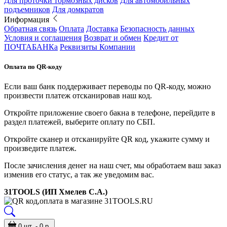
Для проточки тормозных дисков
Для автомобильных
подъемников
Для домкратов
Информация
Обратная связь
Оплата
Доставка
Безопасность данных
Условия и соглашения
Возврат и обмен
Кредит от
ПОЧТАБАНКа
Реквизиты Компании
Оплата по QR-коду
Если ваш банк поддерживает переводы по QR-коду, можно
произвести платеж отсканировав наш код.
Откройте приложение своего бакна в телефоне, перейдите в
раздел платежей, выберите оплату по СБП.
Откройте сканер и отсканируйте QR код, укажите сумму и
произведите платеж.
После зачисления денег на наш счет, мы обработаем ваш заказ
изменив его статус, а так же уведомим вас.
31TOOLS (ИП Хмелев С.А.)
0 шт. - 0 р.