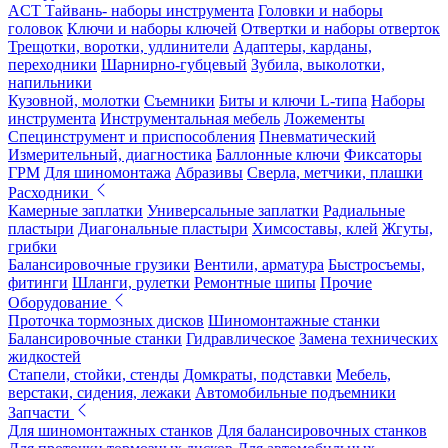
ACT Тайвань- наборы инструмента
Головки и наборы
головок
Ключи и наборы ключей
Отвертки и наборы отверток
Трещотки, воротки, удлинители
Адаптеры, карданы,
переходники
Шарнирно-губцевый
Зубила, выколотки,
напильники
Кузовной, молотки
Съемники
Биты и ключи L-типа
Наборы
инструмента
Инструментальная мебель
Ложементы
Специнструмент и приспособления
Пневматический
Измерительный, диагностика
Баллонные ключи
Фиксаторы
ГРМ
Для шиномонтажа
Абразивы
Сверла, метчики, плашки
Расходники
Камерные заплатки
Универсальные заплатки
Радиальные
пластыри
Диагональные пластыри
Химсоставы, клей
Жгуты,
грибки
Балансировочные грузики
Вентили, арматура
Быстросъемы,
фитинги
Шланги, рулетки
Ремонтные шипы
Прочие
Оборудование
Проточка тормозных дисков
Шиномонтажные станки
Балансировочные станки
Гидравлическое
Замена технических
жидкостей
Стапели, стойки, стенды
Домкраты, подставки
Мебель,
верстаки, сидения, лежаки
Автомобильные подъемники
Запчасти
Для шиномонтажных станков
Для балансировочных станков