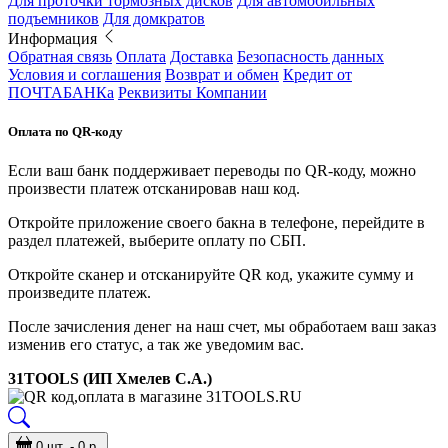
Для проточки тормозных дисков
Для автомобильных
подъемников
Для домкратов
Информация
Обратная связь
Оплата
Доставка
Безопасность данных
Условия и соглашения
Возврат и обмен
Кредит от
ПОЧТАБАНКа
Реквизиты Компании
Оплата по QR-коду
Если ваш банк поддерживает переводы по QR-коду, можно
произвести платеж отсканировав наш код.
Откройте приложение своего бакна в телефоне, перейдите в
раздел платежей, выберите оплату по СБП.
Откройте сканер и отсканируйте QR код, укажите сумму и
произведите платеж.
После зачисления денег на наш счет, мы обработаем ваш заказ
изменив его статус, а так же уведомим вас.
31TOOLS (ИП Хмелев С.А.)
0 шт. - 0 р.