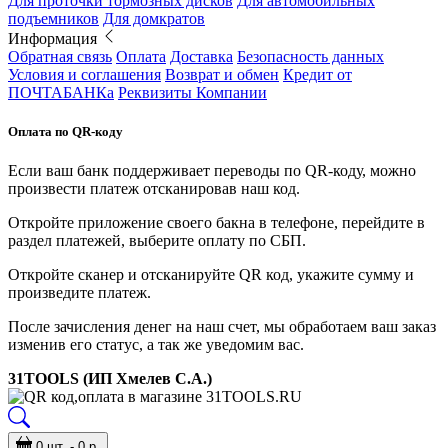
Для проточки тормозных дисков
Для автомобильных
подъемников
Для домкратов
Информация
Обратная связь
Оплата
Доставка
Безопасность данных
Условия и соглашения
Возврат и обмен
Кредит от
ПОЧТАБАНКа
Реквизиты Компании
Оплата по QR-коду
Если ваш банк поддерживает переводы по QR-коду, можно
произвести платеж отсканировав наш код.
Откройте приложение своего бакна в телефоне, перейдите в
раздел платежей, выберите оплату по СБП.
Откройте сканер и отсканируйте QR код, укажите сумму и
произведите платеж.
После зачисления денег на наш счет, мы обработаем ваш заказ
изменив его статус, а так же уведомим вас.
31TOOLS (ИП Хмелев С.А.)
0 шт. - 0 р.