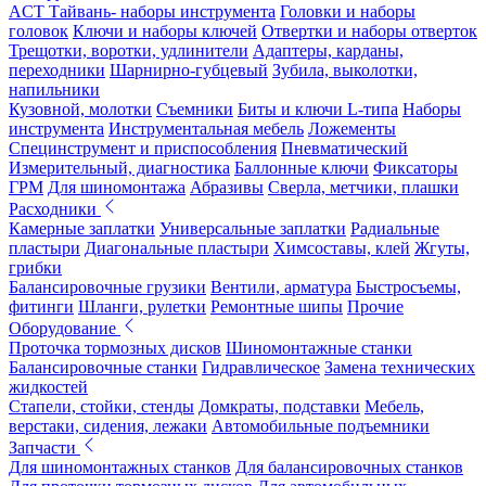
ACT Тайвань- наборы инструмента
Головки и наборы
головок
Ключи и наборы ключей
Отвертки и наборы отверток
Трещотки, воротки, удлинители
Адаптеры, карданы,
переходники
Шарнирно-губцевый
Зубила, выколотки,
напильники
Кузовной, молотки
Съемники
Биты и ключи L-типа
Наборы
инструмента
Инструментальная мебель
Ложементы
Специнструмент и приспособления
Пневматический
Измерительный, диагностика
Баллонные ключи
Фиксаторы
ГРМ
Для шиномонтажа
Абразивы
Сверла, метчики, плашки
Расходники
Камерные заплатки
Универсальные заплатки
Радиальные
пластыри
Диагональные пластыри
Химсоставы, клей
Жгуты,
грибки
Балансировочные грузики
Вентили, арматура
Быстросъемы,
фитинги
Шланги, рулетки
Ремонтные шипы
Прочие
Оборудование
Проточка тормозных дисков
Шиномонтажные станки
Балансировочные станки
Гидравлическое
Замена технических
жидкостей
Стапели, стойки, стенды
Домкраты, подставки
Мебель,
верстаки, сидения, лежаки
Автомобильные подъемники
Запчасти
Для шиномонтажных станков
Для балансировочных станков