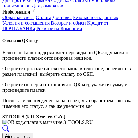
Для проточки тормозных дисков
Для автомобильных
подъемников
Для домкратов
Информация
Обратная связь
Оплата
Доставка
Безопасность данных
Условия и соглашения
Возврат и обмен
Кредит от
ПОЧТАБАНКа
Реквизиты Компании
Оплата по QR-коду
Если ваш банк поддерживает переводы по QR-коду, можно
произвести платеж отсканировав наш код.
Откройте приложение своего бакна в телефоне, перейдите в
раздел платежей, выберите оплату по СБП.
Откройте сканер и отсканируйте QR код, укажите сумму и
произведите платеж.
После зачисления денег на наш счет, мы обработаем ваш заказ
изменив его статус, а так же уведомим вас.
31TOOLS (ИП Хмелев С.А.)
0 шт. - 0 р.