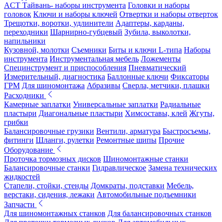
ACT Тайвань- наборы инструмента
Головки и наборы
головок
Ключи и наборы ключей
Отвертки и наборы отверток
Трещотки, воротки, удлинители
Адаптеры, карданы,
переходники
Шарнирно-губцевый
Зубила, выколотки,
напильники
Кузовной, молотки
Съемники
Биты и ключи L-типа
Наборы
инструмента
Инструментальная мебель
Ложементы
Специнструмент и приспособления
Пневматический
Измерительный, диагностика
Баллонные ключи
Фиксаторы
ГРМ
Для шиномонтажа
Абразивы
Сверла, метчики, плашки
Расходники
Камерные заплатки
Универсальные заплатки
Радиальные
пластыри
Диагональные пластыри
Химсоставы, клей
Жгуты,
грибки
Балансировочные грузики
Вентили, арматура
Быстросъемы,
фитинги
Шланги, рулетки
Ремонтные шипы
Прочие
Оборудование
Проточка тормозных дисков
Шиномонтажные станки
Балансировочные станки
Гидравлическое
Замена технических
жидкостей
Стапели, стойки, стенды
Домкраты, подставки
Мебель,
верстаки, сидения, лежаки
Автомобильные подъемники
Запчасти
Для шиномонтажных станков
Для балансировочных станков