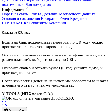
Для проточки тормозных дисков
Для автомобильных
подъемников
Для домкратов
Информация
Обратная связь
Оплата
Доставка
Безопасность данных
Условия и соглашения
Возврат и обмен
Кредит от
ПОЧТАБАНКа
Реквизиты Компании
Оплата по QR-коду
Если ваш банк поддерживает переводы по QR-коду, можно
произвести платеж отсканировав наш код.
Откройте приложение своего бакна в телефоне, перейдите в
раздел платежей, выберите оплату по СБП.
Откройте сканер и отсканируйте QR код, укажите сумму и
произведите платеж.
После зачисления денег на наш счет, мы обработаем ваш заказ
изменив его статус, а так же уведомим вас.
31TOOLS (ИП Хмелев С.А.)
0 шт. - 0 р.