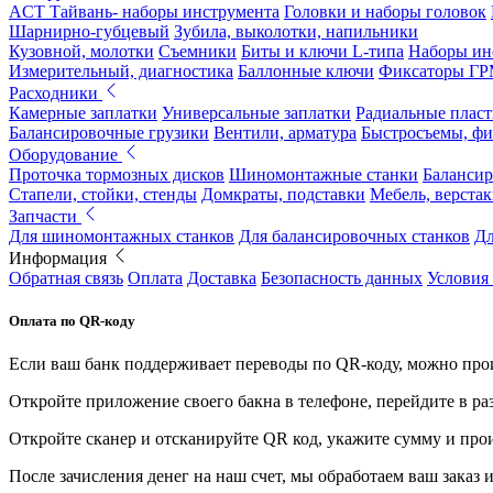
ACT Тайвань- наборы инструмента
Головки и наборы головок
Шарнирно-губцевый
Зубила, выколотки, напильники
Кузовной, молотки
Съемники
Биты и ключи L-типа
Наборы ин
Измерительный, диагностика
Баллонные ключи
Фиксаторы Г
Расходники
Камерные заплатки
Универсальные заплатки
Радиальные плас
Балансировочные грузики
Вентили, арматура
Быстросъемы, ф
Оборудование
Проточка тормозных дисков
Шиномонтажные станки
Балансир
Стапели, стойки, стенды
Домкраты, подставки
Мебель, верстак
Запчасти
Для шиномонтажных станков
Для балансировочных станков
Дл
Информация
Обратная связь
Оплата
Доставка
Безопасность данных
Условия
Оплата по QR-коду
Если ваш банк поддерживает переводы по QR-коду, можно прои
Откройте приложение своего бакна в телефоне, перейдите в ра
Откройте сканер и отсканируйте QR код, укажите сумму и про
После зачисления денег на наш счет, мы обработаем ваш заказ и