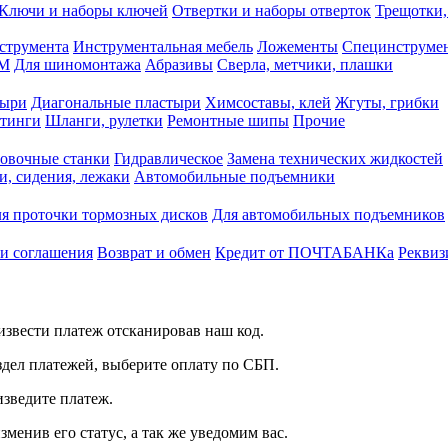
Ключи и наборы ключей
Отвертки и наборы отверток
Трещотки,
струмента
Инструментальная мебель
Ложементы
Специнструмен
РМ
Для шиномонтажа
Абразивы
Сверла, метчики, плашки
тыри
Диагональные пластыри
Химсоставы, клей
Жгуты, грибки
итинги
Шланги, рулетки
Ремонтные шипы
Прочие
овочные станки
Гидравлическое
Замена технических жидкостей
и, сидения, лежаки
Автомобильные подъемники
я проточки тормозных дисков
Для автомобильных подъемников
 и соглашения
Возврат и обмен
Кредит от ПОЧТАБАНКа
Реквиз
звести платеж отсканировав наш код.
здел платежей, выберите оплату по СБП.
изведите платеж.
зменив его статус, а так же уведомим вас.