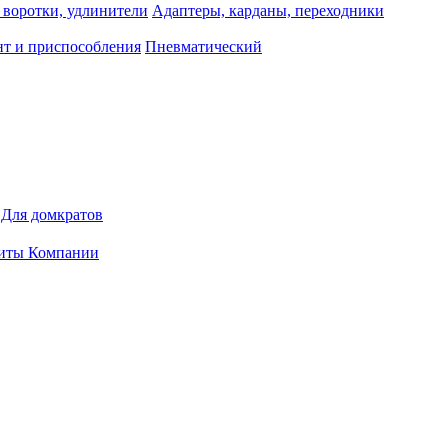
 воротки, удлинители
Адаптеры, карданы, переходники
т и приспособления
Пневматический
Для домкратов
иты Компании