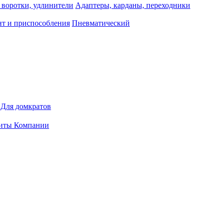
 воротки, удлинители
Адаптеры, карданы, переходники
т и приспособления
Пневматический
Для домкратов
иты Компании