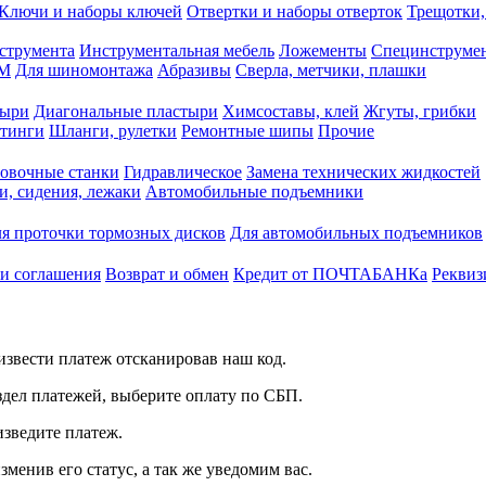
Ключи и наборы ключей
Отвертки и наборы отверток
Трещотки,
струмента
Инструментальная мебель
Ложементы
Специнструмен
РМ
Для шиномонтажа
Абразивы
Сверла, метчики, плашки
тыри
Диагональные пластыри
Химсоставы, клей
Жгуты, грибки
итинги
Шланги, рулетки
Ремонтные шипы
Прочие
овочные станки
Гидравлическое
Замена технических жидкостей
и, сидения, лежаки
Автомобильные подъемники
я проточки тормозных дисков
Для автомобильных подъемников
 и соглашения
Возврат и обмен
Кредит от ПОЧТАБАНКа
Реквиз
звести платеж отсканировав наш код.
здел платежей, выберите оплату по СБП.
изведите платеж.
зменив его статус, а так же уведомим вас.