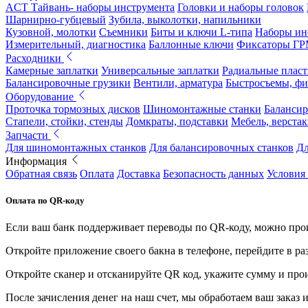
ACT Тайвань- наборы инструмента
Головки и наборы головок
Шарнирно-губцевый
Зубила, выколотки, напильники
Кузовной, молотки
Съемники
Биты и ключи L-типа
Наборы ин
Измерительный, диагностика
Баллонные ключи
Фиксаторы Г
Расходники
Камерные заплатки
Универсальные заплатки
Радиальные плас
Балансировочные грузики
Вентили, арматура
Быстросъемы, ф
Оборудование
Проточка тормозных дисков
Шиномонтажные станки
Балансир
Стапели, стойки, стенды
Домкраты, подставки
Мебель, верстак
Запчасти
Для шиномонтажных станков
Для балансировочных станков
Дл
Информация
Обратная связь
Оплата
Доставка
Безопасность данных
Условия
Оплата по QR-коду
Если ваш банк поддерживает переводы по QR-коду, можно прои
Откройте приложение своего бакна в телефоне, перейдите в ра
Откройте сканер и отсканируйте QR код, укажите сумму и про
После зачисления денег на наш счет, мы обработаем ваш заказ и