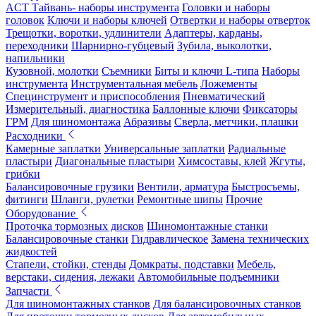
ACT Тайвань- наборы инструмента
Головки и наборы
головок
Ключи и наборы ключей
Отвертки и наборы отверток
Трещотки, воротки, удлинители
Адаптеры, карданы,
переходники
Шарнирно-губцевый
Зубила, выколотки,
напильники
Кузовной, молотки
Съемники
Биты и ключи L-типа
Наборы
инструмента
Инструментальная мебель
Ложементы
Специнструмент и приспособления
Пневматический
Измерительный, диагностика
Баллонные ключи
Фиксаторы
ГРМ
Для шиномонтажа
Абразивы
Сверла, метчики, плашки
Расходники
Камерные заплатки
Универсальные заплатки
Радиальные
пластыри
Диагональные пластыри
Химсоставы, клей
Жгуты,
грибки
Балансировочные грузики
Вентили, арматура
Быстросъемы,
фитинги
Шланги, рулетки
Ремонтные шипы
Прочие
Оборудование
Проточка тормозных дисков
Шиномонтажные станки
Балансировочные станки
Гидравлическое
Замена технических
жидкостей
Стапели, стойки, стенды
Домкраты, подставки
Мебель,
верстаки, сидения, лежаки
Автомобильные подъемники
Запчасти
Для шиномонтажных станков
Для балансировочных станков