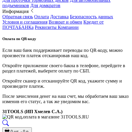
Для проточки тормозных дисков
Для автомобильных
подъемников
Для домкратов
Информация
Обратная связь
Оплата
Доставка
Безопасность данных
Условия и соглашения
Возврат и обмен
Кредит от
ПОЧТАБАНКа
Реквизиты Компании
Оплата по QR-коду
Если ваш банк поддерживает переводы по QR-коду, можно
произвести платеж отсканировав наш код.
Откройте приложение своего бакна в телефоне, перейдите в
раздел платежей, выберите оплату по СБП.
Откройте сканер и отсканируйте QR код, укажите сумму и
произведите платеж.
После зачисления денег на наш счет, мы обработаем ваш заказ
изменив его статус, а так же уведомим вас.
31TOOLS (ИП Хмелев С.А.)
0 шт. - 0 р.