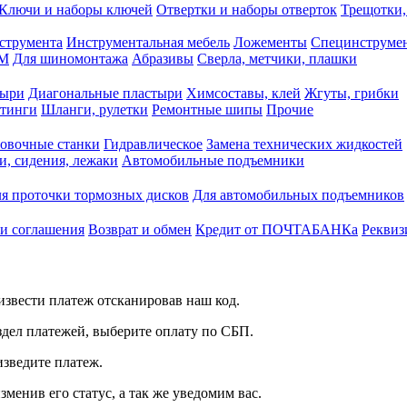
Ключи и наборы ключей
Отвертки и наборы отверток
Трещотки,
струмента
Инструментальная мебель
Ложементы
Специнструмен
РМ
Для шиномонтажа
Абразивы
Сверла, метчики, плашки
тыри
Диагональные пластыри
Химсоставы, клей
Жгуты, грибки
итинги
Шланги, рулетки
Ремонтные шипы
Прочие
овочные станки
Гидравлическое
Замена технических жидкостей
и, сидения, лежаки
Автомобильные подъемники
я проточки тормозных дисков
Для автомобильных подъемников
 и соглашения
Возврат и обмен
Кредит от ПОЧТАБАНКа
Реквиз
звести платеж отсканировав наш код.
здел платежей, выберите оплату по СБП.
изведите платеж.
зменив его статус, а так же уведомим вас.