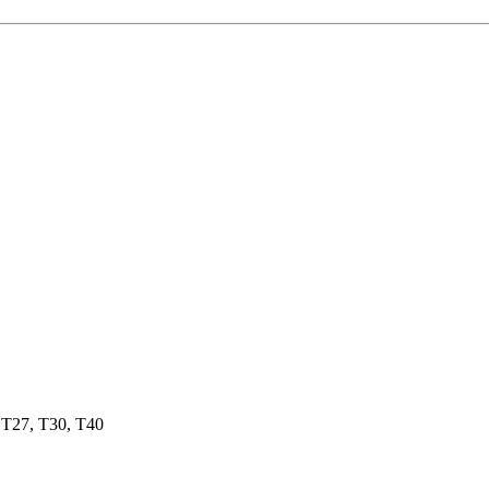
 T27, T30, T40