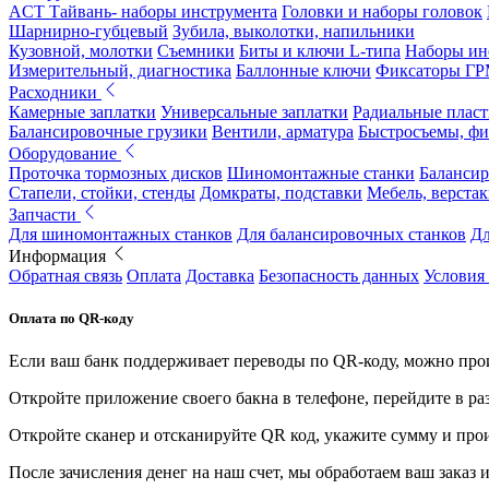
ACT Тайвань- наборы инструмента
Головки и наборы головок
Шарнирно-губцевый
Зубила, выколотки, напильники
Кузовной, молотки
Съемники
Биты и ключи L-типа
Наборы ин
Измерительный, диагностика
Баллонные ключи
Фиксаторы Г
Расходники
Камерные заплатки
Универсальные заплатки
Радиальные плас
Балансировочные грузики
Вентили, арматура
Быстросъемы, ф
Оборудование
Проточка тормозных дисков
Шиномонтажные станки
Балансир
Стапели, стойки, стенды
Домкраты, подставки
Мебель, верстак
Запчасти
Для шиномонтажных станков
Для балансировочных станков
Дл
Информация
Обратная связь
Оплата
Доставка
Безопасность данных
Условия
Оплата по QR-коду
Если ваш банк поддерживает переводы по QR-коду, можно прои
Откройте приложение своего бакна в телефоне, перейдите в ра
Откройте сканер и отсканируйте QR код, укажите сумму и про
После зачисления денег на наш счет, мы обработаем ваш заказ и