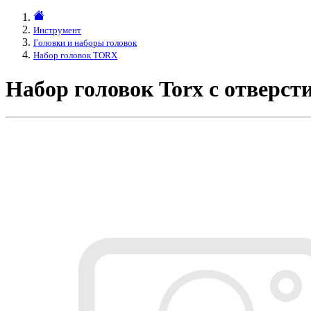
Инструмент
Головки и наборы головок
Набор головок TORX
Набор головок Torx с отверст