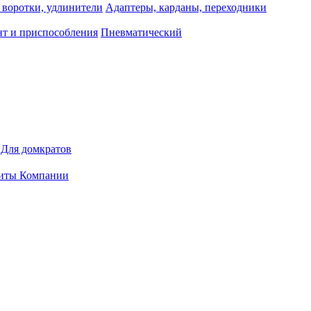
 воротки, удлинители
Адаптеры, карданы, переходники
т и приспособления
Пневматический
Для домкратов
иты Компании