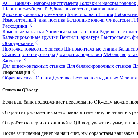
ACT Тайвань- наборы инструмента
Головки и наборы головок
Шарнирно-губцевый
Зубила, выколотки, напильники
Кузовной, молотки
Съемники
Биты и ключи L-типа
Наборы ин
Измерительный, диагностика
Баллонные ключи
Фиксаторы Г
Расходники
Камерные заплатки
Универсальные заплатки
Радиальные плас
Балансировочные грузики
Вентили, арматура
Быстросъемы, ф
Оборудование
Проточка тормозных дисков
Шиномонтажные станки
Балансир
Стапели, стойки, стенды
Домкраты, подставки
Мебель, верстак
Запчасти
Для шиномонтажных станков
Для балансировочных станков
Дл
Информация
Обратная связь
Оплата
Доставка
Безопасность данных
Условия
Оплата по QR-коду
Если ваш банк поддерживает переводы по QR-коду, можно прои
Откройте приложение своего бакна в телефоне, перейдите в ра
Откройте сканер и отсканируйте QR код, укажите сумму и про
После зачисления денег на наш счет, мы обработаем ваш заказ и