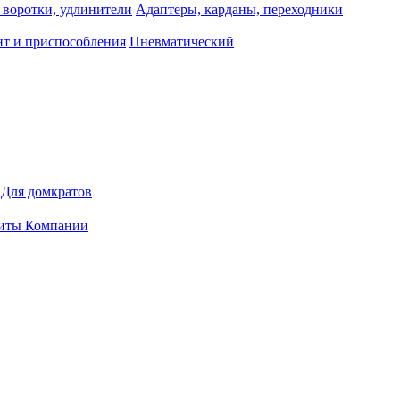
 воротки, удлинители
Адаптеры, карданы, переходники
т и приспособления
Пневматический
Для домкратов
иты Компании