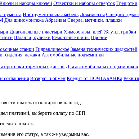
Ключи и наборы ключей
Отвертки и наборы отверток
Трещотки,
струмента
Инструментальная мебель
Ложементы
Специнструмен
РМ
Для шиномонтажа
Абразивы
Сверла, метчики, плашки
тыри
Диагональные пластыри
Химсоставы, клей
Жгуты, грибки
итинги
Шланги, рулетки
Ремонтные шипы
Прочие
овочные станки
Гидравлическое
Замена технических жидкостей
и, сидения, лежаки
Автомобильные подъемники
я проточки тормозных дисков
Для автомобильных подъемников
 и соглашения
Возврат и обмен
Кредит от ПОЧТАБАНКа
Реквиз
звести платеж отсканировав наш код.
здел платежей, выберите оплату по СБП.
изведите платеж.
зменив его статус, а так же уведомим вас.